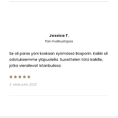
Jessica T.
Pari matkustajaa
Se oli paras yöni koskaan syömässä Bosporin. Kaikki oli
odotuksiemme yläpuolella. Suosittelen tätä kaikille,
jotka vierailevat Istanbulissa.
3. elokuuta 2022