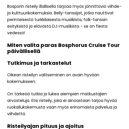
Bosporin risteily illallisella tarjoaa myös jännittäviä viihde-
ja kulttuurikokemuksia. Belly-tanssijat, jotka nauttivat
perinteisestä turkkilaisesta musiikista, folk-tanssin
esityksistä ja elävästä DJ-musiikista - se on fiesta
vedessä!
Miten valita paras Bosphorus Cruise Tour
päivällisellä
Tutkimus ja tarkastelut
Oikean risteilyn valitseminen on avain hyvään
kokemukseen.
On tärkeää tutkia ja lukea aiempien matkustajien
arvosteluja. Etsi risteily, joka ei ainoastaan tarjoa hyvää
ruokailukokemusta vaan myös erinomaista palvelua ja
viihdettä.
Risteilyajan pituus ja ajoitus