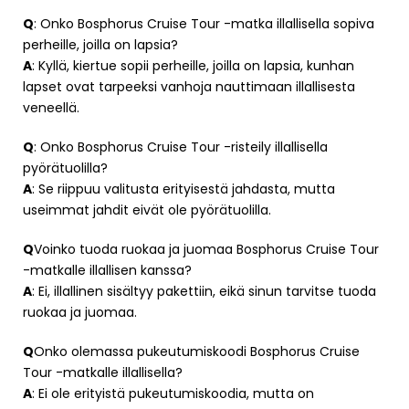
Q
: Onko Bosphorus Cruise Tour -matka illallisella sopiva
perheille, joilla on lapsia?
A
: Kyllä, kiertue sopii perheille, joilla on lapsia, kunhan
lapset ovat tarpeeksi vanhoja nauttimaan illallisesta
veneellä.
Q
: Onko Bosphorus Cruise Tour -risteily illallisella
pyörätuolilla?
A
: Se riippuu valitusta erityisestä jahdasta, mutta
useimmat jahdit eivät ole pyörätuolilla.
Q
Voinko tuoda ruokaa ja juomaa Bosphorus Cruise Tour
-matkalle illallisen kanssa?
A
: Ei, illallinen sisältyy pakettiin, eikä sinun tarvitse tuoda
ruokaa ja juomaa.
Q
Onko olemassa pukeutumiskoodi Bosphorus Cruise
Tour -matkalle illallisella?
A
: Ei ole erityistä pukeutumiskoodia, mutta on