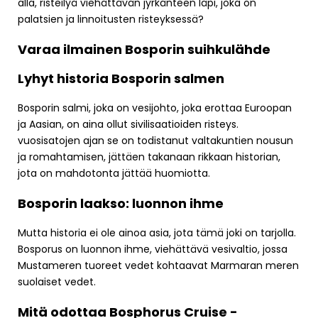
alla, risteilyä viehättävän jyrkänteen läpi, joka on
palatsien ja linnoitusten risteyksessä?
Varaa ilmainen Bosporin suihkulähde
Lyhyt historia Bosporin salmen
Bosporin salmi, joka on vesijohto, joka erottaa Euroopan
ja Aasian, on aina ollut sivilisaatioiden risteys.
vuosisatojen ajan se on todistanut valtakuntien nousun
ja romahtamisen, jättäen takanaan rikkaan historian,
jota on mahdotonta jättää huomiotta.
Bosporin laakso: luonnon ihme
Mutta historia ei ole ainoa asia, jota tämä joki on tarjolla.
Bosporus on luonnon ihme, viehättävä vesivaltio, jossa
Mustameren tuoreet vedet kohtaavat Marmaran meren
suolaiset vedet.
Mitä odottaa Bosphorus Cruise -