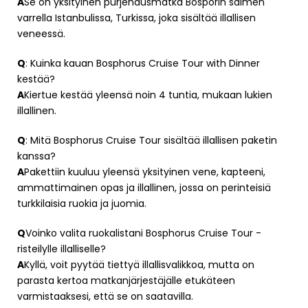
A
Se on yksityinen purjehdusmatka Bosporin salmen
varrella Istanbulissa, Turkissa, joka sisältää illallisen
veneessä.
Q
: Kuinka kauan Bosphorus Cruise Tour with Dinner
kestää?
A
Kiertue kestää yleensä noin 4 tuntia, mukaan lukien
illallinen.
Q
: Mitä Bosphorus Cruise Tour sisältää illallisen paketin
kanssa?
A
Pakettiin kuuluu yleensä yksityinen vene, kapteeni,
ammattimainen opas ja illallinen, jossa on perinteisiä
turkkilaisia ruokia ja juomia.
Q
Voinko valita ruokalistani Bosphorus Cruise Tour -
risteilylle illalliselle?
A
Kyllä, voit pyytää tiettyä illallisvalikkoa, mutta on
parasta kertoa matkanjärjestäjälle etukäteen
varmistaaksesi, että se on saatavilla.