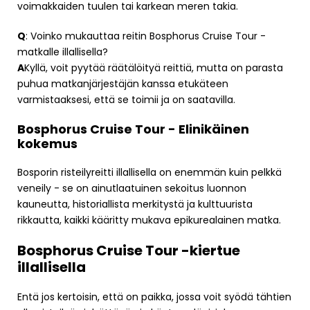
voimakkaiden tuulen tai karkean meren takia.
Q
: Voinko mukauttaa reitin Bosphorus Cruise Tour -
matkalle illallisella?
A
Kyllä, voit pyytää räätälöityä reittiä, mutta on parasta
puhua matkanjärjestäjän kanssa etukäteen
varmistaaksesi, että se toimii ja on saatavilla.
Bosphorus Cruise Tour - Elinikäinen
kokemus
Bosporin risteilyreitti illallisella on enemmän kuin pelkkä
veneily - se on ainutlaatuinen sekoitus luonnon
kauneutta, historiallista merkitystä ja kulttuurista
rikkautta, kaikki kääritty mukava epikurealainen matka.
Bosphorus Cruise Tour -kiertue
illallisella
Entä jos kertoisin, että on paikka, jossa voit syödä tähtien