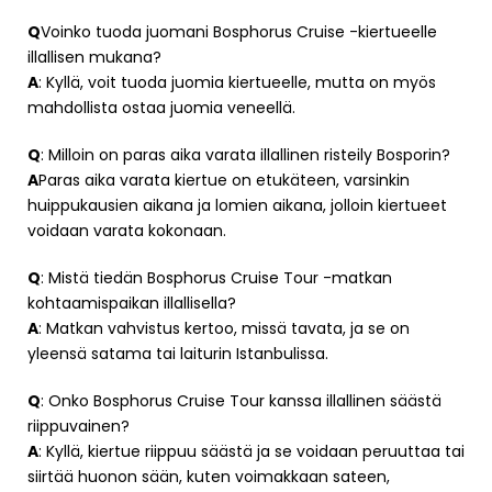
Q
Voinko tuoda juomani Bosphorus Cruise -kiertueelle
illallisen mukana?
A
: Kyllä, voit tuoda juomia kiertueelle, mutta on myös
mahdollista ostaa juomia veneellä.
Q
: Milloin on paras aika varata illallinen risteily Bosporin?
A
Paras aika varata kiertue on etukäteen, varsinkin
huippukausien aikana ja lomien aikana, jolloin kiertueet
voidaan varata kokonaan.
Q
: Mistä tiedän Bosphorus Cruise Tour -matkan
kohtaamispaikan illallisella?
A
: Matkan vahvistus kertoo, missä tavata, ja se on
yleensä satama tai laiturin Istanbulissa.
Q
: Onko Bosphorus Cruise Tour kanssa illallinen säästä
riippuvainen?
A
: Kyllä, kiertue riippuu säästä ja se voidaan peruuttaa tai
siirtää huonon sään, kuten voimakkaan sateen,