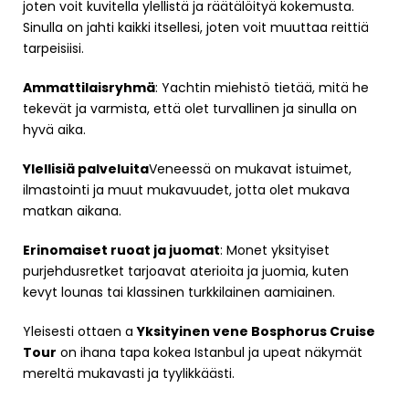
joten voit kuvitella ylellistä ja räätälöityä kokemusta.
Sinulla on jahti kaikki itsellesi, joten voit muuttaa reittiä
tarpeisiisi.
Ammattilaisryhmä
: Yachtin miehistö tietää, mitä he
tekevät ja varmista, että olet turvallinen ja sinulla on
hyvä aika.
Ylellisiä palveluita
Veneessä on mukavat istuimet,
ilmastointi ja muut mukavuudet, jotta olet mukava
matkan aikana.
Erinomaiset ruoat ja juomat
: Monet yksityiset
purjehdusretket tarjoavat aterioita ja juomia, kuten
kevyt lounas tai klassinen turkkilainen aamiainen.
Yleisesti ottaen a
Yksityinen vene Bosphorus Cruise
Tour
on ihana tapa kokea Istanbul ja upeat näkymät
mereltä mukavasti ja tyylikkäästi.