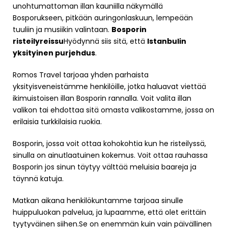
unohtumattoman illan kauniilla näkymällä
Bosporukseen, pitkään auringonlaskuun, lempeään
tuuliin ja musiikin valintaan.
Bosporin
risteilyreissu
Hyödynnä siis sitä, että
Istanbulin
yksityinen purjehdus
.
Romos Travel tarjoaa yhden parhaista
yksityisveneistämme henkilöille, jotka haluavat viettää
ikimuistoisen illan Bosporin rannalla. Voit valita illan
valikon tai ehdottaa sitä omasta valikostamme, jossa on
erilaisia turkkilaisia ruokia.
Bosporin, jossa voit ottaa kohokohtia kun he risteilyssä,
sinulla on ainutlaatuinen kokemus. Voit ottaa rauhassa
Bosporin jos sinun täytyy välttää meluisia baareja ja
täynnä katuja.
Matkan aikana henkilökuntamme tarjoaa sinulle
huippuluokan palvelua, ja lupaamme, että olet erittäin
tyytyväinen siihen.Se on enemmän kuin vain päivällinen