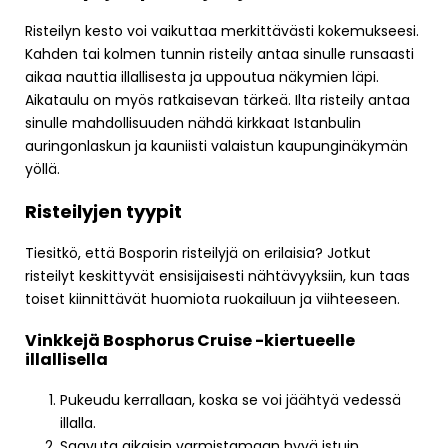
Risteilyn kesto voi vaikuttaa merkittävästi kokemukseesi.
Kahden tai kolmen tunnin risteily antaa sinulle runsaasti
aikaa nauttia illallisesta ja uppoutua näkymien läpi.
Aikataulu on myös ratkaisevan tärkeä. Ilta risteily antaa
sinulle mahdollisuuden nähdä kirkkaat Istanbulin
auringonlaskun ja kauniisti valaistun kaupunginäkymän
yöllä.
Risteilyjen tyypit
Tiesitkö, että Bosporin risteilyjä on erilaisia? Jotkut
risteilyt keskittyvät ensisijaisesti nähtävyyksiin, kun taas
toiset kiinnittävät huomiota ruokailuun ja viihteeseen.
Vinkkejä Bosphorus Cruise -kiertueelle
illallisella
Pukeudu kerrallaan, koska se voi jäähtyä vedessä
illalla.
Saavuta aikaisin varmistamaan hyvä istuin,