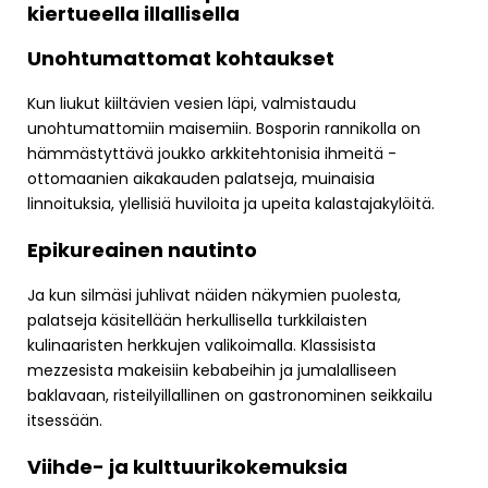
kiertueella illallisella
Unohtumattomat kohtaukset
Kun liukut kiiltävien vesien läpi, valmistaudu
unohtumattomiin maisemiin. Bosporin rannikolla on
hämmästyttävä joukko arkkitehtonisia ihmeitä -
ottomaanien aikakauden palatseja, muinaisia
linnoituksia, ylellisiä huviloita ja upeita kalastajakylöitä.
Epikureainen nautinto
Ja kun silmäsi juhlivat näiden näkymien puolesta,
palatseja käsitellään herkullisella turkkilaisten
kulinaaristen herkkujen valikoimalla. Klassisista
mezzesista makeisiin kebabeihin ja jumalalliseen
baklavaan, risteilyillallinen on gastronominen seikkailu
itsessään.
Viihde- ja kulttuurikokemuksia