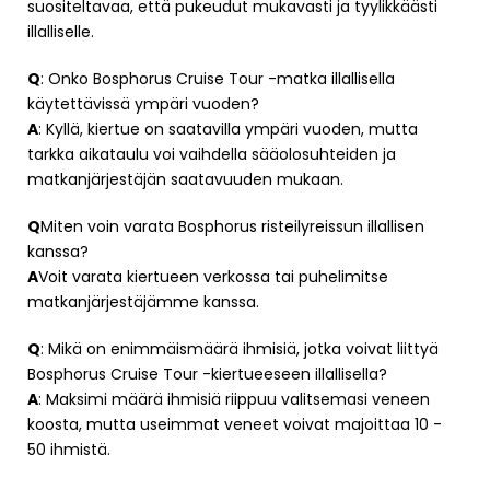
suositeltavaa, että pukeudut mukavasti ja tyylikkäästi
illalliselle.
Q
: Onko Bosphorus Cruise Tour -matka illallisella
käytettävissä ympäri vuoden?
A
: Kyllä, kiertue on saatavilla ympäri vuoden, mutta
tarkka aikataulu voi vaihdella sääolosuhteiden ja
matkanjärjestäjän saatavuuden mukaan.
Q
Miten voin varata Bosphorus risteilyreissun illallisen
kanssa?
A
Voit varata kiertueen verkossa tai puhelimitse
matkanjärjestäjämme kanssa.
Q
: Mikä on enimmäismäärä ihmisiä, jotka voivat liittyä
Bosphorus Cruise Tour -kiertueeseen illallisella?
A
: Maksimi määrä ihmisiä riippuu valitsemasi veneen
koosta, mutta useimmat veneet voivat majoittaa 10 -
50 ihmistä.