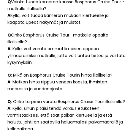
Q
Voinko tuoda kameran kanssa Bosphorus Cruise Tour -
matkalle illallisella?
A
Kyllä, voit tuoda kameran mukaan kiertueelle ja
kaapata upeat näkymät ja muistot.
Q
Onko Bosphorus Cruise Tour -matkalle oppaita
illallisella?
A
: Kyllä, voit varata ammattimaisen oppaan
ylimääräiseksi matkalle, jotta voit antaa tietoa ja vastata
kysymyksiin.
Q
: Mikä on Bosphorus Cruise Tourin hinta illallisella?
A
: Matkan hinta riippuu veneen koosta, ihmisten
määrästä ja vuodenajasta.
Q
: Onko tarpeen varata Bosphorus Cruise Tour illallisella?
A
: Kyllä, sinun pitäisi tehdä varaus etukäteen
varmistaaksesi, että saat paikan kiertueella ja että
haluttu jahti on saatavilla haluamallasi päivämäärällä ja
kellonaikana.