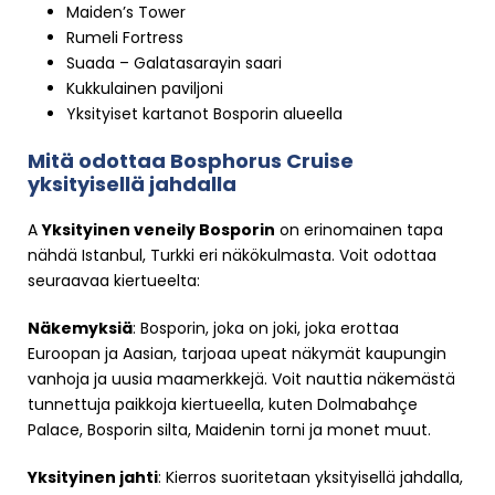
Maiden’s Tower
Rumeli Fortress
Suada – Galatasarayin saari
Kukkulainen paviljoni
Yksityiset kartanot Bosporin alueella
Mitä odottaa Bosphorus Cruise
yksityisellä jahdalla
A
Yksityinen veneily Bosporin
on erinomainen tapa
nähdä Istanbul, Turkki eri näkökulmasta. Voit odottaa
seuraavaa kiertueelta:
Näkemyksiä
: Bosporin, joka on joki, joka erottaa
Euroopan ja Aasian, tarjoaa upeat näkymät kaupungin
vanhoja ja uusia maamerkkejä. Voit nauttia näkemästä
tunnettuja paikkoja kiertueella, kuten Dolmabahçe
Palace, Bosporin silta, Maidenin torni ja monet muut.
Yksityinen jahti
: Kierros suoritetaan yksityisellä jahdalla,