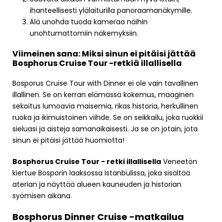
ihanteellisesti ylälaiturilla panoraamanäkymille.
Älä unohda tuoda kameraa näihin
unohtumattomiin näkemyksiin.
Viimeinen sana: Miksi sinun ei pitäisi jättää
Bosphorus Cruise Tour -retkiä illallisella
Bosporus Cruise Tour with Dinner ei ole vain tavallinen
illallinen. Se on kerran elämässä kokemus, maaginen
sekoitus lumoavia maisemia, rikas historia, herkullinen
ruoka ja ikimuistoinen viihde. Se on seikkailu, joka ruokkii
sieluasi ja aisteja samanaikaisesti. Ja se on jotain, jota
sinun ei pitäisi jättää huomiotta!
Bosphorus Cruise Tour - retki illallisella
Veneetön
kiertue Bosporin laaksossa Istanbulissa, joka sisältää
aterian ja näyttää alueen kauneuden ja historian
syömisen aikana.
Bosphorus Dinner Cruise -matkailua