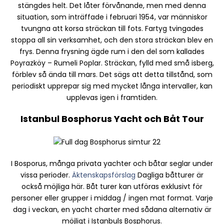
stängdes helt. Det låter förvånande, men med denna
situation, som inträffade i februari 1954, var människor
tvungna att korsa sträckan till fots. Fartyg tvingades
stoppa all sin verksamhet, och den stora sträckan blev en
frys. Denna frysning ägde rum i den del som kallades
Poyrazköy – Rumeli Poplar. Sträckan, fylld med små isberg,
förblev så ända till mars. Det sägs att detta tillstånd, som
periodiskt upprepar sig med mycket långa intervaller, kan
upplevas igen i framtiden.
Istanbul Bosphorus Yacht och Båt Tour
I Bosporus, många privata yachter och båtar seglar under
vissa perioder.
Äktenskapsförslag
Dagliga båtturer är
också möjliga här. Båt turer kan utföras exklusivt för
personer eller grupper i middag / ingen mat format. Varje
dag i veckan, en yacht charter med sådana alternativ är
möjligt i Istanbuls Bosphorus.