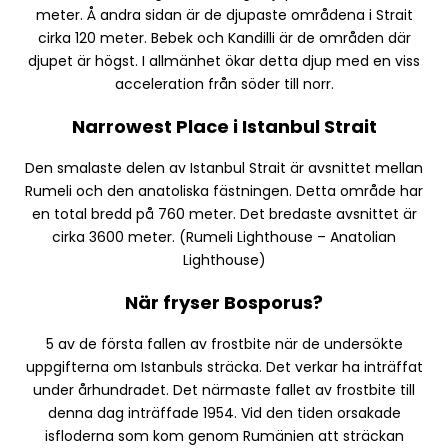
meter. Å andra sidan är de djupaste områdena i Strait
cirka 120 meter. Bebek och Kandilli är de områden där
djupet är högst. I allmänhet ökar detta djup med en viss
acceleration från söder till norr.
Narrowest Place i Istanbul Strait
Den smalaste delen av Istanbul Strait är avsnittet mellan
Rumeli och den anatoliska fästningen. Detta område har
en total bredd på 760 meter. Det bredaste avsnittet är
cirka 3600 meter. (Rumeli Lighthouse – Anatolian
Lighthouse)
När fryser Bosporus?
5 av de första fallen av frostbite när de undersökte
uppgifterna om Istanbuls sträcka. Det verkar ha inträffat
under århundradet. Det närmaste fallet av frostbite till
denna dag inträffade 1954. Vid den tiden orsakade
isfloderna som kom genom Rumänien att sträckan