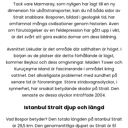
Tack vare Marmaray, som nyligen har lagt till en ny
dimension för ubåtstransporter, kan du nå båda sidor av
Strait snabbare. Bosporen, bildad i geologisk tid, har
omfamnat många civilisationer genom historien. Även
om förutsägelser av en feldepression har gått upp i vikt,
är det svårt att göra exakta domar om dess bildning.
Avsnittet Uskudar är det område där salthalten är högst. I
början av de platser där detta förhållande är lägst,
kommer Beykoz och dess omgivningar. Maiden Tower och
Kuruçeşme Island är fascinerande i området kring
vattnet. Det allvarligaste problemet med sundhet på
senare tid är föroreningar. Större stridsvagnsolyckor, i
synnerhet, har orsakat betydande skador på Strait. Den
senaste av dessa olyckor inträffade 2004.
Istanbul Strait djup och längd
Vad Bospor betyder? Den totala längden på Istanbul Strait
är 29,5 km. Den genomsnittliga djupet av Strait är 61