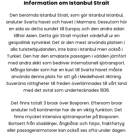
Information om Istanbul Strait
Den berömda Istanbul Strait, som gör Istanbul Istanbul,
ansluter Svarta havet och havet i Marmara. Dessutom hör
en sida av detta sundet till Europa, och den andra sidan
tillhör Asien. Detta gör Strait mycket värdefull ur en
geopolitisk synvinkel. Det är den mest använda platsen i
alla turisterbjudanden, inte bara i Istanbul men också i
Turkiet. Den har den smalaste passagen i världen jämfört
med andra skikt som bedriver internationell sjötransport.
Många länder som har en kust till Svarta havet måste
använda denna plats för att gå i Medelhavet riktning.
Suveräna rättigheter till freden överlämnades till vårt land
med det avtal som undertecknades 1936.
Det finns totalt 3 broar över Bosporen. Eftersom broar
ansluter två kontinenter har de en viktig funktion. Det
finns mycket intensiva sjötransporter på Bosporen.
Bortsett från stadslinjer, ångbåtar och färjor, fraktfartyg
eller passagerarmotorer kan också ses ofta under dagen.