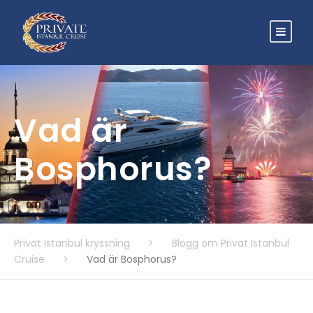
Vad är
Bosphorus?
Privat Istanbul kryssning
>
Blogg om Privat Istanbul
Cruise
>
Vad är Bosphorus?