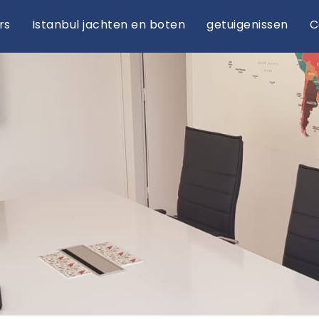
rs
Istanbul jachten en boten
getuigenissen
C