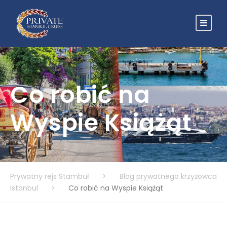
Co robić na
Wyspie Książąt
Prywatny rejs Stambuł
>
Blog prywatnego krzyżowca
Istanbul
>
Co robić na Wyspie Książąt