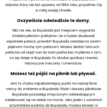
dziecka, który nie był używany od 1964 roku, przywitnie Cię
w całej swojej chwale
.
Oczywiście odwiedźcie te domy.
Nikt nie wie, że Büyükada jest miejscem wygnania
intelektualistów i polityków i że ci ludzie zbudowali
wspaniałe pałace, prawda? Buyukada zawdzięcza swoim
pięknom trochę tym pałacom. Możesz śledzić łańcuch
pałaców od reşat nuri do Izzet pasha bez myślenia o tym,
co się dzieje w Buyukada. Po drodze spotkasz również
historyczne meczety i cmentarze.
Możesz też pójść na piknik lub pływać.
Jest to chyba najzabawniejszy punkt na naszej liście
rzeczy do zrobienia w Buyukada. Plaże i obszary piknikowe
Büyükada pozwalają zmęczonym odwiedzającym
zrelaksować się na widok na morze. Jako jeden z ostatnich
przystanków podróży do Buyukada, możesz pływać w