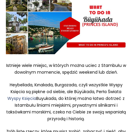
Istnieje wiele miejsc, w których można uciec z Stambułu w
dowolnym momencie, spędzić weekend lub dzień.
Heybeliada, Kınalıada, Burgazada, czyli wszystkie Wyspy
Księcia są piękne od siebie, ale Büyükada, Perła Świata
Wyspy Księcia
Buyukada, do której można łatwo dotrzeć z
Istambułu liniami miejskimi, prywatnymi silnikami i
taksówkami morskimi, czeka na Ciebie ze swoją wspaniałą
przyrodą i historią.
Zrób listę rzeczy, które musisz zrobić, zobaczyć i zjeść, aby