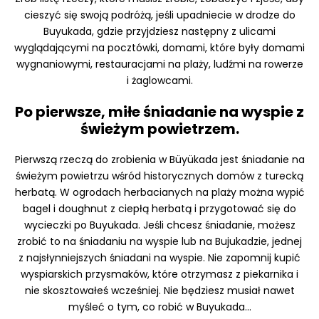
cieszyć się swoją podróżą, jeśli upadniecie w drodze do
Buyukada, gdzie przyjdziesz następny z ulicami
wyglądającymi na pocztówki, domami, które były domami
wygnaniowymi, restauracjami na plaży, ludźmi na rowerze
i żaglowcami.
Po pierwsze, miłe śniadanie na wyspie z
świeżym powietrzem.
Pierwszą rzeczą do zrobienia w Büyükada jest śniadanie na
świeżym powietrzu wśród historycznych domów z turecką
herbatą. W ogrodach herbacianych na plaży można wypić
bagel i doughnut z ciepłą herbatą i przygotować się do
wycieczki po Buyukada. Jeśli chcesz śniadanie, możesz
zrobić to na śniadaniu na wyspie lub na Bujukadzie, jednej
z najsłynniejszych śniadani na wyspie. Nie zapomnij kupić
wyspiarskich przysmaków, które otrzymasz z piekarnika i
nie skosztowałeś wcześniej. Nie będziesz musiał nawet
myśleć o tym, co robić w Buyukada...