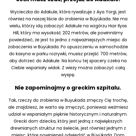
Wycieczka do Adakule, która rywalizuje z Aya Yorgi, jest
również na naszej liście do zrobienia w Büyükada. Nie ma
wielu, którzy idą zobaczyć Adakule na wzgórzu Hızır Ilyas
Hill, który ma wysokość 202 metrów, ale powinniśmy
powiedzieć, że jest to jedno z najważniejszych miejsc do
zobaczenia w Büyükada. Po opuszczeniu w samochodzie
do kasyna w parku rozrywki, musisz przejść 700 metrów,
aby dotrzeć do Adakule. Na końcu tej spacery czeka na
Ciebie wspaniały widok. Z wieży można zobaczyć całą
wyspę.
Nie zapominajmy o greckim szpitalu.
Tak, rzeczy do zrobienia w Buyukada zmęczy Cię trochę,
ale znajdziesz, że warto się zmęczyć, ponieważ weźmiesz
udział w wspaniałym pięknie historycznym i naturalnym.
Grecki dom dziecka, który jest jedną z największych
drewnianych struktur na świecie, jest również jednym z
miejsc, które powinieneś odwiedzić w Büyükada. Dom