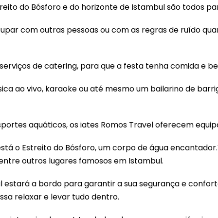
eito do Bósforo e do horizonte de Istambul são todos pa
cupar com outras pessoas ou com as regras de ruído qu
rviços de catering, para que a festa tenha comida e b
ca ao vivo, karaoke ou até mesmo um bailarino de barr
sportes aquáticos, os iates Romos Travel oferecem equi
a está o Estreito do Bósforo, um corpo de água encantado
 entre outros lugares famosos em Istambul.
al estará a bordo para garantir a sua segurança e confor
a relaxar e levar tudo dentro.