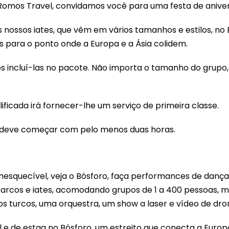
 Romos Travel, convidamos você para uma festa de aniver
nossos iates, que vêm em vários tamanhos e estilos, no B
 para o ponto onde a Europa e a Ásia colidem.
s incluí-las no pacote. Não importa o tamanho do grupo
ificada irá fornecer-lhe um serviço de primeira classe.
s deve começar com pelo menos duas horas.
inesquecível, veja o Bósforo, faça performances de danç
arcos e iates, acomodando grupos de 1 a 400 pessoas, me
s turcos, uma orquestra, um show a laser e vídeo de dro
 de estag no Bósforo, um estreito que conecta a Europa 