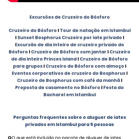
Excursões de Cruzeiro do Bósforo
Cruzeiro do Bósforo
I
Tour de natação em Istambul
I
Sunset Bosphorus Cruzeiro por iate privado
I
Excursão de dia inteiro de cruzeiro privado do
Bósforo
I
Cruzeiro de Bósforo com jantar
I
Cruzeiro
de dia inteiro Princes Island
I
Cruzeiro de Bósforo
para grupos
I
Cruzeiro do Bósforo com almoço
I
Eventos corporativos de cruzeiro do Bosphorus
I
Cruzeiro de Bosphorus com café da manhã
I
Proposta de casamento no Bósforo
I
Festa do
Bacharel em Istambul
Perguntas frequentes sobre o aluguer de iates
privados em Istambul para 5 pessoas
Q
O que está incluído no pacote de aluguer de iates