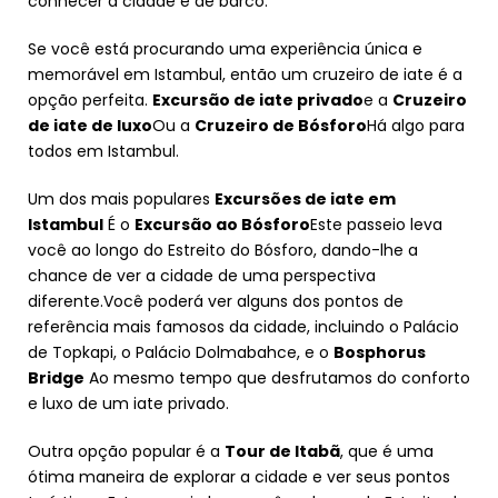
conhecer a cidade é de barco.
Se você está procurando uma experiência única e
memorável em Istambul, então um cruzeiro de iate é a
opção perfeita.
Excursão de iate privado
e a
Cruzeiro
de iate de luxo
Ou a
Cruzeiro de Bósforo
Há algo para
todos em Istambul.
Um dos mais populares
Excursões de iate em
Istambul
É o
Excursão ao Bósforo
Este passeio leva
você ao longo do Estreito do Bósforo, dando-lhe a
chance de ver a cidade de uma perspectiva
diferente.Você poderá ver alguns dos pontos de
referência mais famosos da cidade, incluindo o Palácio
de Topkapi, o Palácio Dolmabahce, e o
Bosphorus
Bridge
Ao mesmo tempo que desfrutamos do conforto
e luxo de um iate privado.
Outra opção popular é a
Tour de Itabã
, que é uma
ótima maneira de explorar a cidade e ver seus pontos