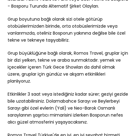
- Bosporu Turunda Alternatif Şirket Olayları.
Grup boyutuna bağlı olarak sizi otele götürüp
otobüslerimizden birinde, orta otobüslerimizde veya
vanlarımızda, oteliniz Bosporun yakınına değilse bile özel
tekne ve tekneye taşıyabiliriz.
Grup büyüklüğüne bağlı olarak, Romos Travel, gruplar için
bir dizi yelken, tekne ve araba sunmaktadır. yemek ve
içecekler içeren Türk Gece Showları da dahil olmak
üzere, gruplar için gündüz ve akşam etkinlikleri
planlıyoruz.
Etkinlikler 3 saat veya istediğiniz kadar sürer; geziyi gezide
bile uzatabilirsiniz. Dolamabahce Sarayı ve Beylerbeyi
Sarayı gibi özel evlerin (Yali) ve Neo-Barok Osmanlı
saraylarının şaşırtıcı mimarisini izlerken Bosporun nefes
alıcı güzel atmosferini yaşayacaksınız.
Romos Travel Türkiye'de en iyi, en iyi seyahat hizmeti