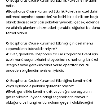
Q
: Bosphorus Cruise Kurumsal Etkinlik Paketi’ne ne dahil
edilir?
A
Bosphorus Cruise Kurumsal Etkinlik Paketi'nin özel dahil
edilmesi, seyahat operatörü ve belirli bir etkinlikten bağlı
olarak değişecektir.Bazı paketler yiyecek, içecek, eğlence
ve etkinlik planlama hizmetleri içerebilir, diğerleri ise daha
temel olabilir.
Q
: Bosphorus Cruise Kurumsal Etkinliği için özel menü
seçeneklerini isteyebilir miyim?
A
: Evet, genellikle Bosphorus Cruise Corporate Event için
özel menü seçeneklerini isteyebilirsiniz. herhangi bir özel
isteğiniz veya gereksiniminiz varsa operatörümüzü
önceden bilgilendirmeniz en iyisidir.
Q
: Bosphorus Cruise Kurumsal Etkinliğine kendi müzik
veya eğlence eşyalarını getirebilir miyim?
A
Evet, genellikle kendi müzik veya eğlence eşyalarını
getirebilirsiniz.Böylece hangi seçeneklerin mevcut
olduğunu ve hangi kısıtlamaların geçerli olabileceğini