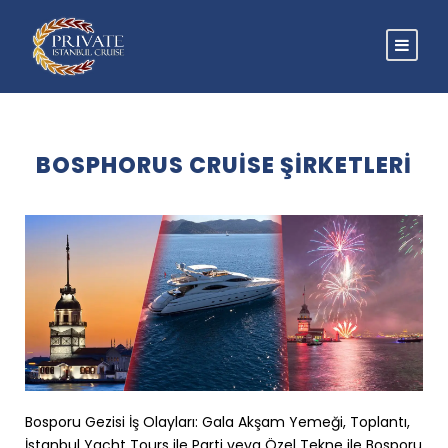
BOSPHORUS CRUISE ŞIRKETLERI
Bosporu Gezisi İş Olayları: Gala Akşam Yemeği, Toplantı,
İstanbul Yacht Tours ile Parti veya Özel Tekne ile Bosporu