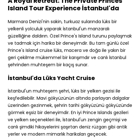
A Royal Retreat: The Private Princes
Island Tour Experience İstanbul'da
Marmara Denizi'nin sakin, turkuaz sularında lüks bir
yelkenli yolculuk yaparak İstanbul'un manzaralı
güzelliğine daldırın. Özel Prince's Island turunu paylaşmak
ve tadmak için harika bir deneyimdir. Bu tam günlü özel
Prince's Island cruise lüks, macera ve doğa ile yakın bir
geri çekilme mükemmel bir karışımdır ve canlı İstanbul
şehrinden muhteşem bir kaçış sunar.
İstanbul'da Lüks Yacht Cruise
İstanbul'un muhteşem şehri, lüks bir yelken gezisi ile
keşfedilebilir. Mavi gökyüzünün altında parlayan dalgalar
üzerinden gezinmek, şehrin tarihi gökyüzünü gökyüzünde
görmek eşsiz bir deneyimdir. En iyi Prince Islands gezileri
ve yelken seçenekleri ile, İstanbul'un zengin geçmişi ve
canlı şimdiki hikayelerini şaşırtan deniz rüzgarı gibi antik
yerler ve modern mimarlık harikaları geçecek.