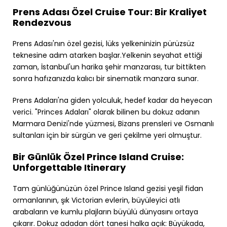
Prens Adası Özel Cruise Tour: Bir Kraliyet
Rendezvous
Prens Adası'nın özel gezisi, lüks yelkeninizin pürüzsüz
teknesine adım atarken başlar.Yelkenin seyahat ettiği
zaman, İstanbul'un harika şehir manzarası, tur bittikten
sonra hafızanızda kalıcı bir sinematik manzara sunar.
Prens Adaları'na giden yolculuk, hedef kadar da heyecan
verici. "Princes Adaları" olarak bilinen bu dokuz adanın
Marmara Denizi'nde yüzmesi, Bizans prensleri ve Osmanlı
sultanları için bir sürgün ve geri çekilme yeri olmuştur.
Bir Günlük Özel Prince Island Cruise:
Unforgettable Itinerary
Tam günlüğünüzün özel Prince Island gezisi yeşil fidan
ormanlarının, şık Victorian evlerin, büyüleyici atlı
arabaların ve kumlu plajların büyülü dünyasını ortaya
çıkarır. Dokuz adadan dört tanesi halka açık: Büyükada,