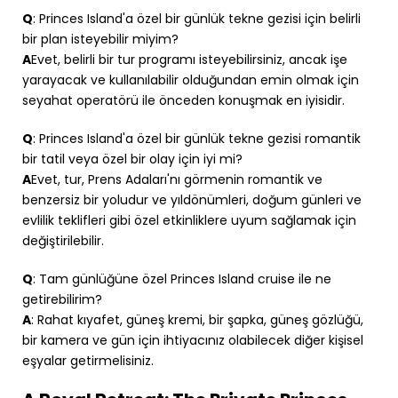
Q
: Princes Island'a özel bir günlük tekne gezisi için belirli
bir plan isteyebilir miyim?
A
Evet, belirli bir tur programı isteyebilirsiniz, ancak işe
yarayacak ve kullanılabilir olduğundan emin olmak için
seyahat operatörü ile önceden konuşmak en iyisidir.
Q
: Princes Island'a özel bir günlük tekne gezisi romantik
bir tatil veya özel bir olay için iyi mi?
A
Evet, tur, Prens Adaları'nı görmenin romantik ve
benzersiz bir yoludur ve yıldönümleri, doğum günleri ve
evlilik teklifleri gibi özel etkinliklere uyum sağlamak için
değiştirilebilir.
Q
: Tam günlüğüne özel Princes Island cruise ile ne
getirebilirim?
A
: Rahat kıyafet, güneş kremi, bir şapka, güneş gözlüğü,
bir kamera ve gün için ihtiyacınız olabilecek diğer kişisel
eşyalar getirmelisiniz.