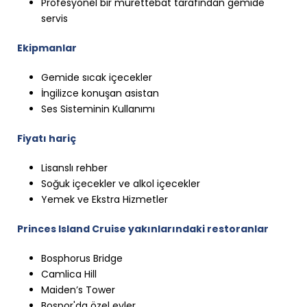
Profesyonel bir mürettebat tarafından gemide
servis
Ekipmanlar
Gemide sıcak içecekler
İngilizce konuşan asistan
Ses Sisteminin Kullanımı
Fiyatı hariç
Lisanslı rehber
Soğuk içecekler ve alkol içecekler
Yemek ve Ekstra Hizmetler
Princes Island Cruise yakınlarındaki restoranlar
Bosphorus Bridge
Camlica Hill
Maiden’s Tower
Bospor'da özel evler