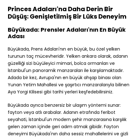
Princes Adaları'na Daha Derin Bir
Düşüş: Genişletilmiş Bir Lüks Deneyim
Büyükada: Prensler Adaları'nın En Büyük
Adası
Büyükada, Prens Adaları'nın en büyük, bu özel yelken
turunun taç mücevheridir. Yelken ankara olarak, adanın
güzelliği sizi büyüleyici mimari, bolca ormanları ve
İstanbul'un panoramik manzaraları ile karşılamaktadır.
Adada bir kez, Avrupa'nın en büyük ahşap binası olan
Yunan Yetim Mahallesi ve şaşırtıcı manzaralarıyla bilinen
Aya Yorgi Kilisesi gibi tarihi yerleri keşfedebilirsiniz.
Büyükada ayrıca benzersiz bir ulaşım yöntemi sunar:
fayton veya atlı arabalar. Adanın etrafında feribot
seyahati, İstanbul'un modern şehir manzarasına karşılık
gelen zaman içinde geri adım atmak gibidir. Fayton
deneyimi Büyükada'nın daha sessiz mahallelerini ve gizli