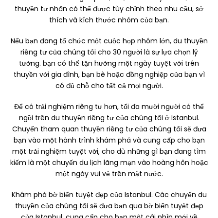
thuyền tư nhân có thể được tùy chỉnh theo nhu cầu, sở
thích và kích thước nhóm của bạn.
Nếu bạn đang tổ chức một cuộc họp nhóm lớn, du thuyền
riêng tư của chúng tôi cho 30 người là sự lựa chọn lý
tưởng. bạn có thể tận hưởng một ngày tuyệt vời trên
thuyền với gia đình, bạn bè hoặc đồng nghiệp của bạn vì
có đủ chỗ cho tất cả mọi người.
Để có trải nghiệm riêng tư hơn, tối đa mười người có thể
ngồi trên du thuyền riêng tư của chúng tôi ở Istanbul.
Chuyến tham quan thuyền riêng tư của chúng tôi sẽ đưa
bạn vào một hành trình khám phá và cung cấp cho bạn
một trải nghiệm tuyệt vời, cho dù những gì bạn đang tìm
kiếm là một chuyến du lịch lãng mạn vào hoàng hôn hoặc
một ngày vui vẻ trên mặt nước.
Khám phá bờ biển tuyệt đẹp của Istanbul. Các chuyến du
thuyền của chúng tôi sẽ đưa bạn qua bờ biển tuyệt đẹp
của Istanbul, cung cấp cho bạn một cái nhìn mới về