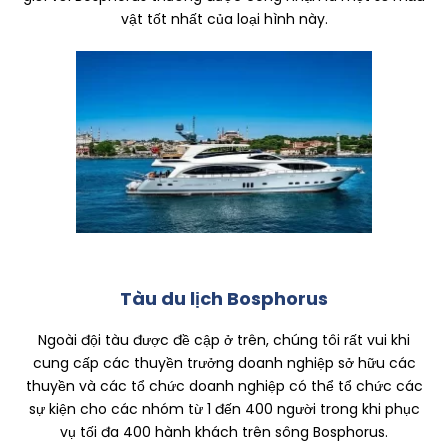
vật tốt nhất của loại hình này.
Thuyền riêng Istanbul
Tàu du lịch Bosphorus
Ngoài đội tàu được đề cập ở trên, chúng tôi rất vui khi
cung cấp các thuyền trưởng doanh nghiệp sở hữu các
thuyền và các tổ chức doanh nghiệp có thể tổ chức các
sự kiện cho các nhóm từ 1 đến 400 người trong khi phục
vụ tối đa 400 hành khách trên sông Bosphorus.