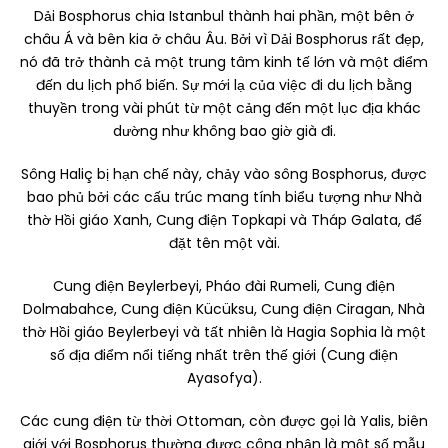
Dải Bosphorus chia Istanbul thành hai phần, một bên ở
châu Á và bên kia ở châu Âu. Bởi vì Dải Bosphorus rất đẹp,
nó đã trở thành cả một trung tâm kinh tế lớn và một điểm
đến du lịch phổ biến. Sự mới lạ của việc đi du lịch bằng
thuyền trong vài phút từ một cảng đến một lục địa khác
dường như không bao giờ già đi.
Sông Haliç bị hạn chế này, chảy vào sông Bosphorus, được
bao phủ bởi các cấu trúc mang tính biểu tượng như Nhà
thờ Hồi giáo Xanh, Cung điện Topkapi và Tháp Galata, để
đặt tên một vài.
Cung điện Beylerbeyi, Pháo đài Rumeli, Cung điện
Dolmabahce, Cung điện Kücüksu, Cung điện Ciragan, Nhà
thờ Hồi giáo Beylerbeyi và tất nhiên là Hagia Sophia là một
số địa điểm nổi tiếng nhất trên thế giới (Cung điện
Ayasofya).
Các cung điện từ thời Ottoman, còn được gọi là Yalis, biên
giới với Bosphorus thường được công nhận là một số mẫu