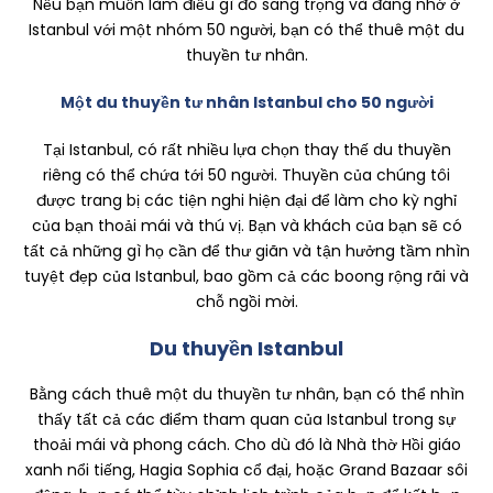
Nếu bạn muốn làm điều gì đó sang trọng và đáng nhớ ở
Istanbul với một nhóm 50 người, bạn có thể thuê một du
thuyền tư nhân.
Một du thuyền tư nhân Istanbul cho 50 người
Tại Istanbul, có rất nhiều lựa chọn thay thế du thuyền
riêng có thể chứa tới 50 người. Thuyền của chúng tôi
được trang bị các tiện nghi hiện đại để làm cho kỳ nghỉ
của bạn thoải mái và thú vị. Bạn và khách của bạn sẽ có
tất cả những gì họ cần để thư giãn và tận hưởng tầm nhìn
tuyệt đẹp của Istanbul, bao gồm cả các boong rộng rãi và
chỗ ngồi mời.
Du thuyền Istanbul
Bằng cách thuê một du thuyền tư nhân, bạn có thể nhìn
thấy tất cả các điểm tham quan của Istanbul trong sự
thoải mái và phong cách. Cho dù đó là Nhà thờ Hồi giáo
xanh nổi tiếng, Hagia Sophia cổ đại, hoặc Grand Bazaar sôi