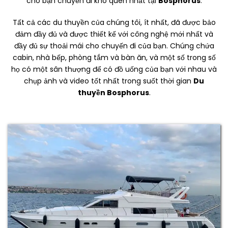
cho bạn chuyến đi khó quên nhất tại
Bosphorus
.
Tất cả các du thuyền của chúng tôi, ít nhất, đã được bảo
đảm đầy đủ và được thiết kế với công nghệ mới nhất và
đầy đủ sự thoải mái cho chuyến đi của bạn. Chúng chứa
cabin, nhà bếp, phòng tắm và bàn ăn, và một số trong số
họ có một sân thượng để có đồ uống của bạn với nhau và
chụp ảnh và video tốt nhất trong suốt thời gian
Du
thuyền Bosphorus
.