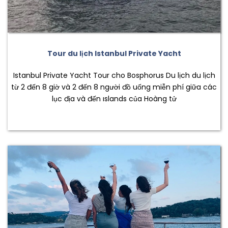
Tour du lịch Istanbul Private Yacht
Istanbul Private Yacht Tour cho Bosphorus Du lịch du lịch
từ 2 đến 8 giờ và 2 đến 8 người đồ uống miễn phí giữa các
lục địa và đến ıslands của Hoàng tử