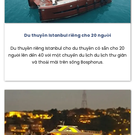
Du thuyền Istanbul riêng cho 20 người
Du thuyền riêng Istanbul cho du thuyền có sẵn cho 20
người lên đến 40 với một chuyến du lịch du lịch thư giãn
và thoải mái trên sông Bosphorus.