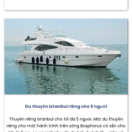
Du thuyền Istanbul riêng cho 5 người
Thuyền riêng Istanbul cho tối đa 5 người. Một du thuyền
riêng cho một hành trình trên sông Bosphorus có sẵn cho