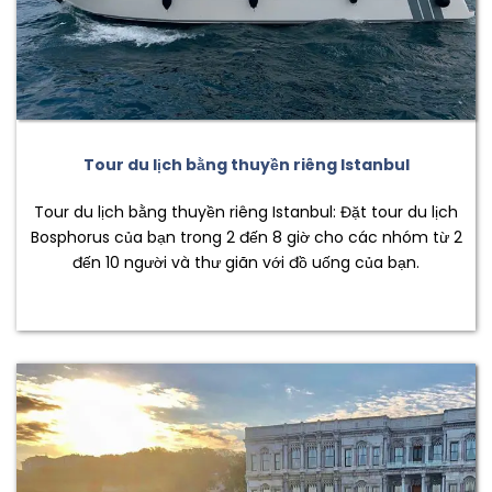
Tour du lịch bằng thuyền riêng Istanbul
Tour du lịch bằng thuyền riêng Istanbul: Đặt tour du lịch
Bosphorus của bạn trong 2 đến 8 giờ cho các nhóm từ 2
đến 10 người và thư giãn với đồ uống của bạn.