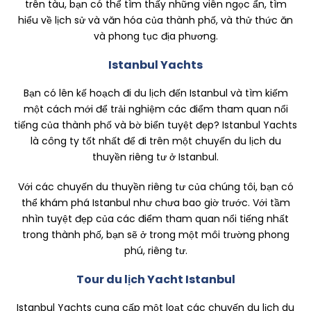
trên tàu, bạn có thể tìm thấy những viên ngọc ẩn, tìm
hiểu về lịch sử và văn hóa của thành phố, và thử thức ăn
và phong tục địa phương.
Istanbul Yachts
Bạn có lên kế hoạch đi du lịch đến Istanbul và tìm kiếm
một cách mới để trải nghiệm các điểm tham quan nổi
tiếng của thành phố và bờ biển tuyệt đẹp? Istanbul Yachts
là công ty tốt nhất để đi trên một chuyến du lịch du
thuyền riêng tư ở Istanbul.
Với các chuyến du thuyền riêng tư của chúng tôi, bạn có
thể khám phá Istanbul như chưa bao giờ trước. Với tầm
nhìn tuyệt đẹp của các điểm tham quan nổi tiếng nhất
trong thành phố, bạn sẽ ở trong một môi trường phong
phú, riêng tư.
Tour du lịch Yacht Istanbul
Istanbul Yachts cung cấp một loạt các chuyến du lịch du