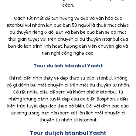
cách.
Cách tốt nhất để tận hưởng vẻ đẹp và văn hóa của
Istanbul với nhóm lớn của bạn 50 người là thuê một chiếc
du thuyền riêng ở đó. Bạn và bạn bè của bạn sẽ có một
thời gian tuyệt vời trên chuyến đi du thuyền Istanbul của
bạn do lịch trình linh hoạt, hướng dẫn viên chuyên gia và
tiện nghi công nghệ cao.
Tour du lịch Istanbul Yacht
Khi nói đến nhìn thấy vẻ đẹp thực sự của Istanbul, không
có gì đánh bại một chuyến đi trên một du thuyền tư nhân.
Có rất nhiều điều để xem và khám phá ở Istanbul, từ
những khung cảnh tuyệt đẹp của eo biển Bosphorus đến
kiến trúc tuyệt đẹp dọc theo bờ biển. Đối với đỉnh cao của
sự sang trọng, bạn nên xem xét lên lịch một chuyến đi
thuyền tư nhân từ Istanbul.
Tour du lịch Istanbul Yacht