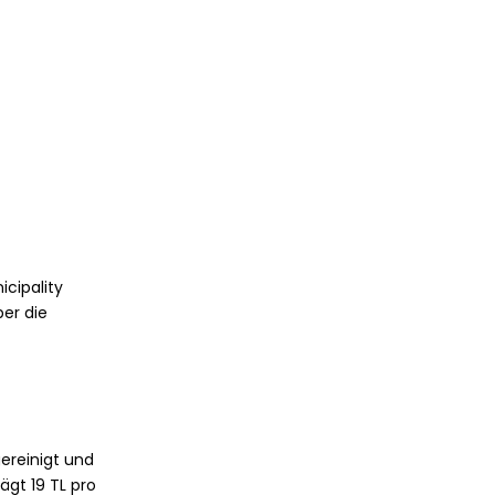
cipality
ber die
gereinigt und
ägt 19 TL pro