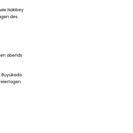
 wie Nakibey
tagen des
sten abends
r Büyükada
eiertagen.