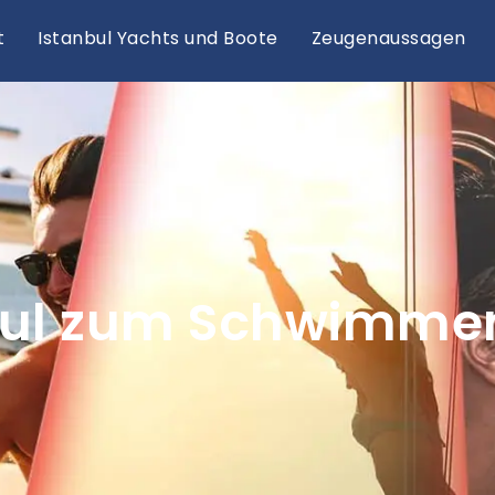
t
Istanbul Yachts und Boote
Zeugenaussagen
nbul zum Schwimme