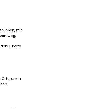
te leben, mit
rzen Weg.
tanbul-Karte
n Orte, um in
rden.