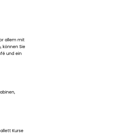
vor allem mit
, können Sie
afé und ein
Kabinen,
allett Kurse