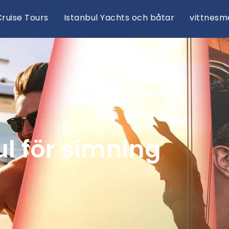
ruise Tours
Istanbul Yachts och båtar
vittnesm
ul för simning