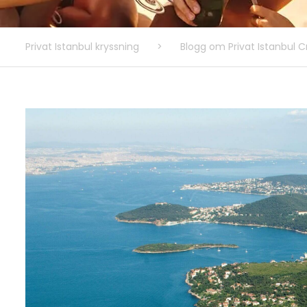
Privat Istanbul kryssning
>
Blogg om Privat Istanbul C