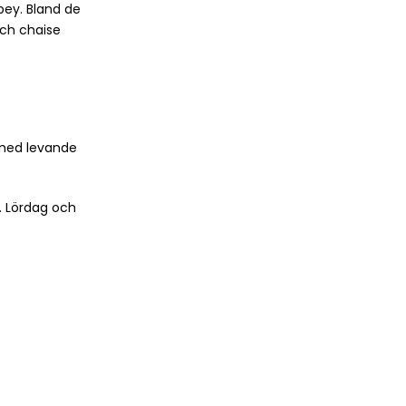
bey. Bland de
och chaise
 med levande
. Lördag och