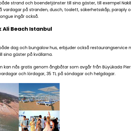
åde strand och boendetjänster till sina gäster, till exempel Naki
 på vardagar på stranden, dusch, toalett, säkerhetsskåp, paraply 
longue ingår också.
 Ali Beach Istanbul
er i både dag och bungalow hus, erbjuder också restaurangservice
ll sina gäster på kvällarna.
om kan nås gratis genom ångbåtar som avgår från Büyükada Pier
vardagar och lördagar, 35 TL på söndagar och helgdagar.