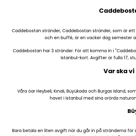
Caddebost
Caddebostan stränder, Caddebostan stränder, som är ett s
och en buffé, är en vacker dag semester al
Caddebostan har 3 stränder. För att komma in i "Caddeb
Istanbul-kort. Avgifter är fulla 17, 
Var ska vi
Våra öar Heybeli, Kınalı, Büyükada och Burgas Island, som 
havet i Istanbul med sina orörda naturo
Bü
Bara betala en liten avgift när du går in på stränderna fö