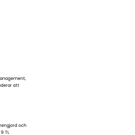
y Management,
uderar att
 rengjord och
 9 TL