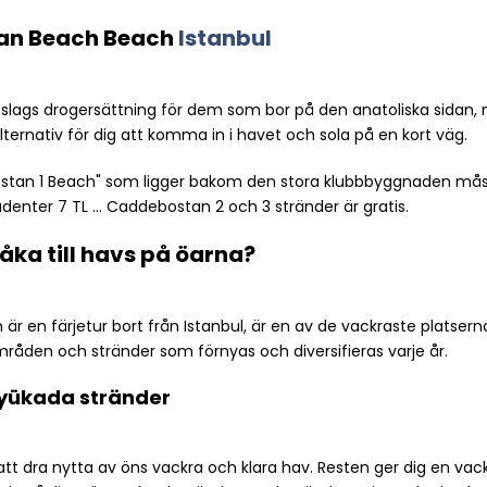
an Beach Beach
Istanbul
lags drogersättning för dem som bor på den anatoliska sidan, 
ternativ för dig att komma in i havet och sola på en kort väg.
ostan 1 Beach" som ligger bakom den stora klubbbyggnaden mås
studenter 7 TL ... Caddebostan 2 och 3 stränder är gratis.
 åka till havs på öarna?
är en färjetur bort från Istanbul, är en av de vackraste platserna 
mråden och stränder som förnyas och diversifieras varje år.
yükada stränder
r att dra nytta av öns vackra och klara hav. Resten ger dig en va