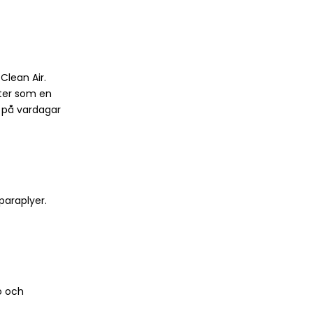
Clean Air.
eter som en
L på vardagar
paraplyer.
o och