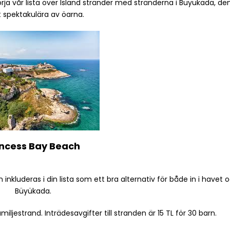
rja vår lista över Island stränder med stränderna i Buyukada, de
 spektakulära av öarna.
incess Bay Beach
luderas i din lista som ett bra alternativ för både in i havet oc
Büyükada.
miljestrand. Inträdesavgifter till stranden är 15 TL för 30 barn.