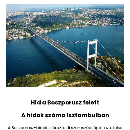
Híd a Boszporusz felett
A hídok száma Isztambulban
A Boszporusz-hídok szárazföldi szomszédságát az utolsó