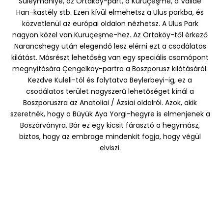
Suleymaniye, az Ortaköy-part, a Kuruçeşme, a Valide
Han-kastély stb. Ezen kívül elmehetsz a Ulus parkba, és
közvetlenül az európai oldalon nézhetsz. A Ulus Park
nagyon közel van Kuruçeşme-hez. Az Ortaköy-től érkező
Narancshegy után elegendő lesz elérni ezt a csodálatos
kilátást. Másrészt lehetőség van egy speciális csomópont
megnyitására Çengelköy-partra a Boszporusz kilátásáról.
Kezdve Kuleli-tól és folytatva Beylerbeyi-ig, ez a
csodálatos terület nagyszerű lehetőséget kínál a
Boszporuszra az Anatoliai / Ázsiai oldalról. Azok, akik
szeretnék, hogy a Büyük Aya Yorgi-hegyre is elmenjenek a
Boszárványra. Bár ez egy kicsit fárasztó a hegymász,
biztos, hogy az embrage mindenkit fogja, hogy végül
elviszi.