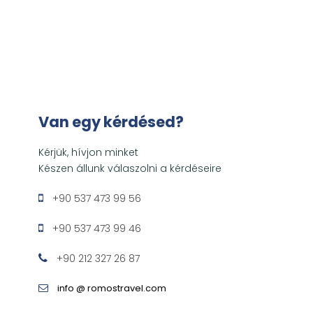
Van egy kérdésed?
Kérjük, hívjon minket
Készen állunk válaszolni a kérdéseire
+90 537 473 99 56
+90 537 473 99 46
+90 212 327 26 87
info @ romostravel.com