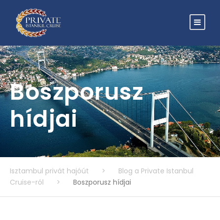
Boszporusz
hídjai
Isztambul privát hajóút
>
Blog a Private Istanbul
Cruise-ról
>
Boszporusz hídjai