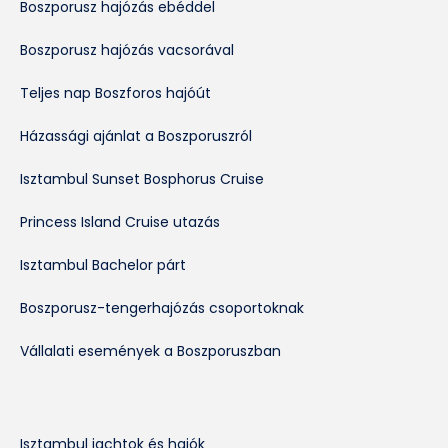
Boszporusz hajózás ebéddel
Boszporusz hajózás vacsorával
Teljes nap Boszforos hajóút
Házassági ajánlat a Boszporuszról
Isztambul Sunset Bosphorus Cruise
Princess Island Cruise utazás
Isztambul Bachelor párt
Boszporusz-tengerhajózás csoportoknak
Vállalati események a Boszporuszban
Isztambul jachtok és hajók