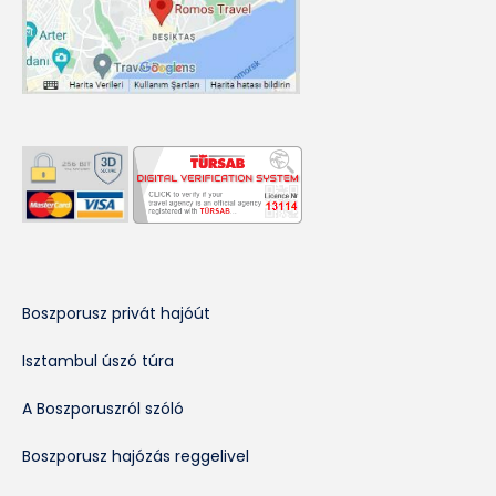
Boszporusz privát hajóút
Isztambul úszó túra
A Boszporuszról szóló
Boszporusz hajózás reggelivel