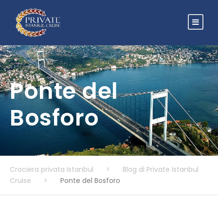
Ponte del
Bosforo
Crociera privata Istanbul
>
Blog di Private Istanbul
Cruise
>
Ponte del Bosforo