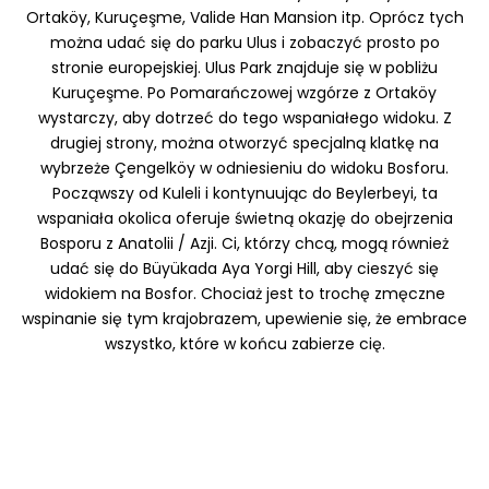
Ortaköy, Kuruçeşme, Valide Han Mansion itp. Oprócz tych
można udać się do parku Ulus i zobaczyć prosto po
stronie europejskiej. Ulus Park znajduje się w pobliżu
Kuruçeşme. Po Pomarańczowej wzgórze z Ortaköy
wystarczy, aby dotrzeć do tego wspaniałego widoku. Z
drugiej strony, można otworzyć specjalną klatkę na
wybrzeże Çengelköy w odniesieniu do widoku Bosforu.
Począwszy od Kuleli i kontynuując do Beylerbeyi, ta
wspaniała okolica oferuje świetną okazję do obejrzenia
Bosporu z Anatolii / Azji. Ci, którzy chcą, mogą również
udać się do Büyükada Aya Yorgi Hill, aby cieszyć się
widokiem na Bosfor. Chociaż jest to trochę zmęczne
wspinanie się tym krajobrazem, upewienie się, że embrace
wszystko, które w końcu zabierze cię.