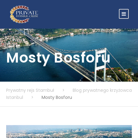
Mosty Bosforu
Prywatny rejs Stambuł
>
Blog prywatnego krzyżowca
Istanbul
>
Mosty Bosforu