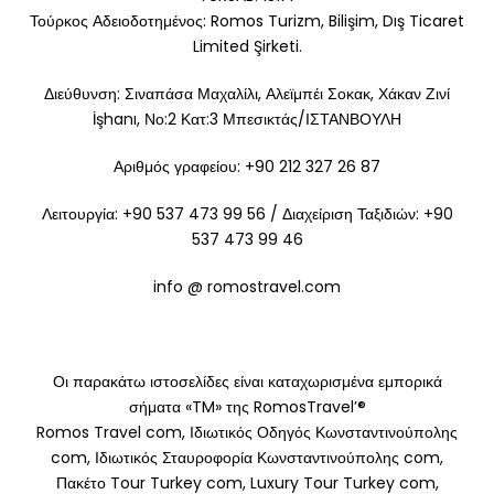
Τούρκος Αδειοδοτημένος: Romos Turizm, Bilişim, Dış Ticaret
Limited Şirketi.
Διεύθυνση: Σιναπάσα Μαχαλίλι, Αλεϊμπέι Σοκακ, Χάκαν Ζινί
İşhanı, Νο:2 Κατ:3 Μπεσικτάς/ΙΣΤΑΝΒΟΥΛΗ
Αριθμός γραφείου: +90 212 327 26 87
Λειτουργία: +90 537 473 99 56 / Διαχείριση Ταξιδιών: +90
537 473 99 46
info @ romostravel.com
Οι παρακάτω ιστοσελίδες είναι καταχωρισμένα εμπορικά
σήματα «TM» της RomosTravel’®
Romos Travel com, Ιδιωτικός Οδηγός Κωνσταντινούπολης
com, Ιδιωτικός Σταυροφορία Κωνσταντινούπολης com,
Πακέτο Tour Turkey com, Luxury Tour Turkey com,