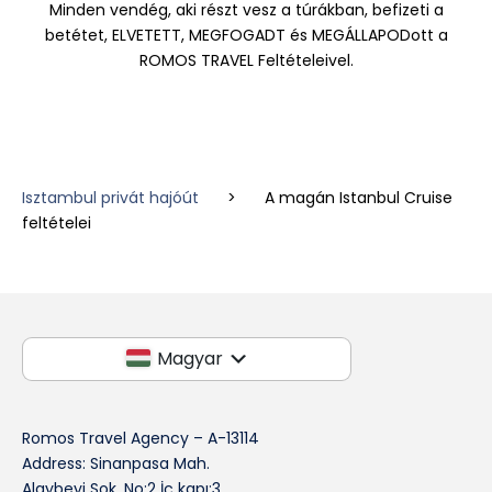
Minden vendég, aki részt vesz a túrákban, befizeti a
betétet, ELVETETT, MEGFOGADT és MEGÁLLAPODott a
ROMOS TRAVEL Feltételeivel.
Isztambul privát hajóút
>
A magán Istanbul Cruise
feltételei
Magyar
Romos Travel Agency – A-13114
Address: Sinanpasa Mah.
Alaybeyi Sok. No:2 İç kapı:3