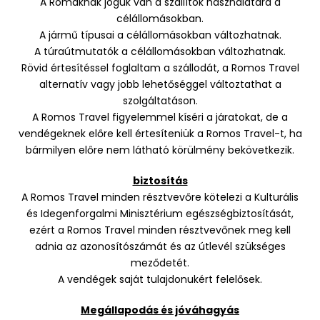
A Romáknak joguk van a szállítók használatára a
célállomásokban.
A jármű típusai a célállomásokban változhatnak.
A túraútmutatók a célállomásokban változhatnak.
Rövid értesítéssel foglaltam a szállodát, a Romos Travel
alternatív vagy jobb lehetőséggel változtathat a
szolgáltatáson.
A Romos Travel figyelemmel kíséri a járatokat, de a
vendégeknek előre kell értesíteniük a Romos Travel-t, ha
bármilyen előre nem látható körülmény bekövetkezik.
biztosítás
A Romos Travel minden résztvevőre kötelezi a Kulturális
és Idegenforgalmi Minisztérium egészségbiztosítását,
ezért a Romos Travel minden résztvevőnek meg kell
adnia az azonosítószámát és az útlevél szükséges
meződetét.
A vendégek saját tulajdonukért felelősek.
Megállapodás és jóváhagyás