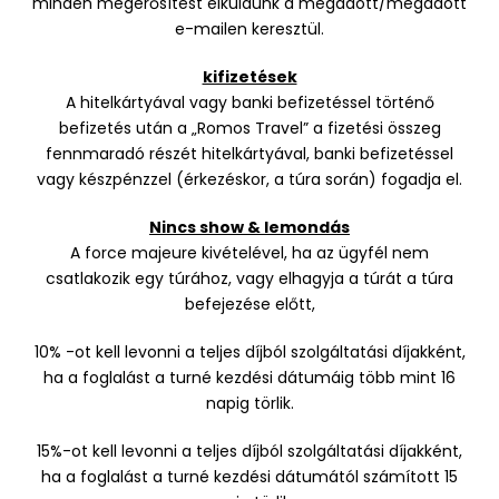
minden megerősítést elküldünk a megadott/megadott
e-mailen keresztül.
kifizetések
A hitelkártyával vagy banki befizetéssel történő
befizetés után a „Romos Travel” a fizetési összeg
fennmaradó részét hitelkártyával, banki befizetéssel
vagy készpénzzel (érkezéskor, a túra során) fogadja el.
Nincs show & lemondás
A force majeure kivételével, ha az ügyfél nem
csatlakozik egy túrához, vagy elhagyja a túrát a túra
befejezése előtt,
10% -ot kell levonni a teljes díjból szolgáltatási díjakként,
ha a foglalást a turné kezdési dátumáig több mint 16
napig törlik.
15%-ot kell levonni a teljes díjból szolgáltatási díjakként,
ha a foglalást a turné kezdési dátumától számított 15