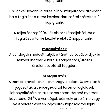
napig törlik.
30%-ot kell levonni a teljes díjból szolgáltatási díjakként,
ha a foglalást a turné kezdési dátumától számított 3
napig törlik.
A teljes összeg 100%-át akkor számolják fel, ha a
foglalást a turné kezdete előtt 2 nappal törlik.
módosítások
A vendégek módosíthatják a túrát, de további díjak is
felmerülhetnek a kért új szolgáltatás/utazás
árkülönbözetétől függően.
szolgáltatás
A Romos Travel Tour „Tour” vagy „Pakket” üzemeltetői
jogosultak a vendégek által történő foglalások
lebonyolítására és az utazás során történő nyomon
követésre. 24/7, a vendégek bármely probléma vagy
vészhelyzet esetén jogosultak kapcsolatba lépni.