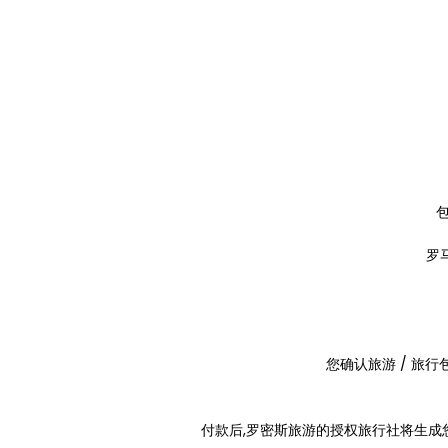
包
罗
您确认旅游 / 旅
付款后,罗密斯旅游的授权旅行社将生成