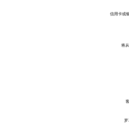
信用卡或银
将从
罗