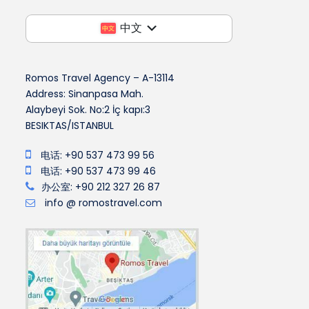
中文
Romos Travel Agency – A-13114
Address: Sinanpasa Mah.
Alaybeyi Sok. No:2 İç kapı:3
BESIKTAS/ISTANBUL
电话: +90 537 473 99 56
电话: +90 537 473 99 46
办公室: +90 212 327 26 87
info @ romostravel.com