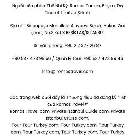
Người cấp phép Thổ Nhĩ Kỳ: Romos Turizm, Bilişim, Dış
Ticaret Limited Şirketi.
Địa chỉ: Sinanpaşa Mahallesi, Alaybeyi Sokak, Hakan Zini
İşhanı, No:2 Kat:3 BEŞİKTAŞ/ISTANBUL
Số văn phòng: +90 212 327 26 87
+90 537 473 99 56 / Quản lý tour: +90 537 473 99 46
info @ romostravel.com
Các trang web dưới đây là Thương hiệu đã đăng ký ‘TM’
của RomosTravel’®’
Romos Travel com, Private Istanbul Guide com, Private
Istanbul Cruise com,
Tour Tour Turkey com, Tour Turkey com, Tour Turkey
com, Tour Turkey com, Tour Turkey com, Tour Turkey