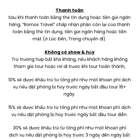
Thanh toán
Sau khi thanh toán bằng thẻ tín dụng hoặc tiền gửi ngân
hàng, “Romos Travel” chấp nhận phần còn lại của thanh
toán bằng thẻ tín dụng, tiền gửi ngân hàng hoặc tiền
mặt (ở Lúc Đến, Trong chuyến đi).
Không có show & hủy
Trừ trường hợp bất khả kháng, nếu khách hàng không
tham gia tour hoặc rời đi trước khi tour hoàn thành,
10% sẽ được khấu trừ từ tổng phí như một khoản phí dịch
vụ nếu đặt phòng bị hủy trước ngày bắt đầu tour 16+
ngày.
15% sẽ được khấu trừ từ tổng phí như một khoản phí dịch
vụ nếu đặt phòng bị hủy trước ngày bắt đầu tour diễn.
30% sẽ được khấu trừ từ tổng phí như một khoản phí
dịch vụ nếu đặt phòng bị hủy trước 3 ngày đến ngày bắt