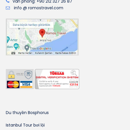
Văn phòng: +90 212 327 26 87
info @ romostravel.com
Du thuyền Bosphorus
Istanbul Tour bơi lội