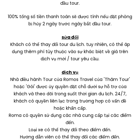
đầu tour.
100% tổng số tiền thanh toán sẽ được tính nếu đặt phòng
bị hủy 2 ngày trước ngày bắt đầu tour.
sửa đổi
Khách có thể thay đổi tour du lịch. tuy nhiên, có thể áp
dụng thêm phí tùy thuộc vào sự khác biệt về giá trên
dịch vụ mới / tour yêu cầu.
dịch vụ
Nhà điều hành Tour của Romos Travel của 'Thăm Tour'
hoặc 'Gói' được ủy quyền đặt chỗ dưới sự hỗ trợ của
khách và theo dõi trong suốt thời gian du lịch. 24/7,
khách có quyền liên lạc trong trường hợp có vấn đề
hoặc khẩn cấp.
Roma có quyền sử dụng các nhà cung cấp tại các điểm
đến.
Loại xe có thể thay đổi theo điểm đến.
Hướng dẫn viên có thể thay đổi các điểm đến.