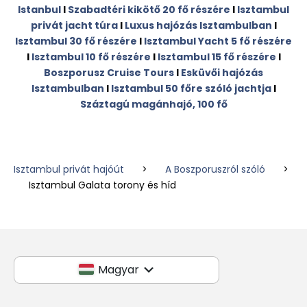
Istanbul
I
Szabadtéri kikötő 20 fő részére
I
Isztambul
privát jacht túra
I
Luxus hajózás Isztambulban
I
Isztambul 30 fő részére
I
Isztambul Yacht 5 fő részére
I
Isztambul 10 fő részére
I
Isztambul 15 fő részére
I
Boszporusz Cruise Tours
I
Esküvői hajózás
Isztambulban
I
Isztambul 50 főre szóló jachtja
I
Száztagú magánhajó, 100 fő
Isztambul privát hajóút
>
A Boszporuszról szóló
>
Isztambul Galata torony és híd
Magyar