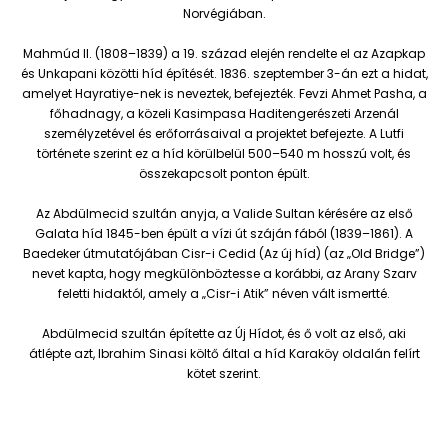
Norvégiában.
Mahmúd II. (1808–1839) a 19. század elején rendelte el az Azapkap
és Unkapani közötti híd építését. 1836. szeptember 3-án ezt a hidat,
amelyet Hayratiye-nek is neveztek, befejezték. Fevzi Ahmet Pasha, a
főhadnagy, a közeli Kasimpasa Haditengerészeti Arzenál
személyzetével és erőforrásaival a projektet befejezte. A Lutfi
története szerint ez a híd körülbelül 500–540 m hosszú volt, és
összekapcsolt ponton épült.
Az Abdülmecid szultán anyja, a Valide Sultan kérésére az első
Galata híd 1845-ben épült a vízi út száján fából (1839–1861). A
Baedeker útmutatójában Cisr-i Cedid (Az új híd) (az „Old Bridge”)
nevet kapta, hogy megkülönböztesse a korábbi, az Arany Szarv
feletti hidaktól, amely a „Cisr-i Atik” néven vált ismertté.
Abdülmecid szultán építette az Új Hídot, és ő volt az első, aki
átlépte azt, Ibrahim Sinasi költő által a híd Karaköy oldalán felírt
kötet szerint.