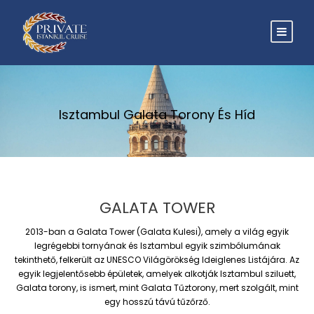
Isztambul Galata Torony És Híd
GALATA TOWER
2013-ban a Galata Tower (Galata Kulesi), amely a világ egyik
legrégebbi tornyának és Isztambul egyik szimbólumának
tekinthető, felkerült az UNESCO Világörökség Ideiglenes Listájára. Az
egyik legjelentősebb épületek, amelyek alkotják Isztambul sziluett,
Galata torony, is ismert, mint Galata Tűztorony, mert szolgált, mint
egy hosszú távú tűzőrző.