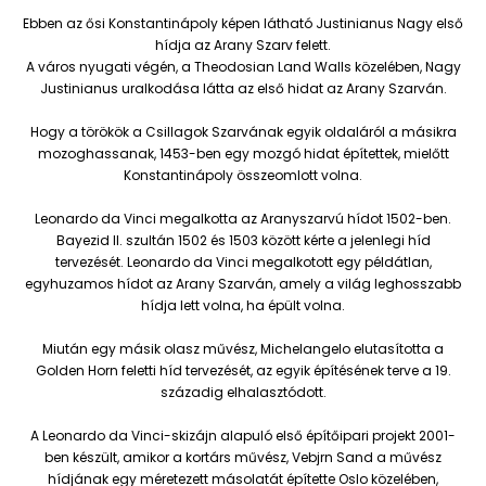
Ebben az ősi Konstantinápoly képen látható Justinianus Nagy első
hídja az Arany Szarv felett.
A város nyugati végén, a Theodosian Land Walls közelében, Nagy
Justinianus uralkodása látta az első hidat az Arany Szarván.
Hogy a törökök a Csillagok Szarvának egyik oldaláról a másikra
mozoghassanak, 1453-ben egy mozgó hidat építettek, mielőtt
Konstantinápoly összeomlott volna.
Leonardo da Vinci megalkotta az Aranyszarvú hídot 1502-ben.
Bayezid II. szultán 1502 és 1503 között kérte a jelenlegi híd
tervezését. Leonardo da Vinci megalkotott egy példátlan,
egyhuzamos hídot az Arany Szarván, amely a világ leghosszabb
hídja lett volna, ha épült volna.
Miután egy másik olasz művész, Michelangelo elutasította a
Golden Horn feletti híd tervezését, az egyik építésének terve a 19.
századig elhalasztódott.
A Leonardo da Vinci-skizájn alapuló első építőipari projekt 2001-
ben készült, amikor a kortárs művész, Vebjrn Sand a művész
hídjának egy méretezett másolatát építette Oslo közelében,