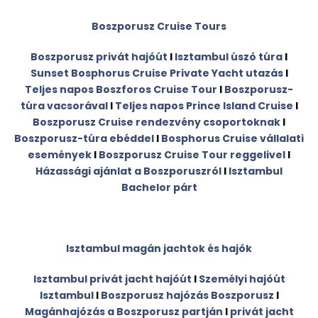
Boszporusz Cruise Tours
Boszporusz privát hajóút
I
Isztambul úszó túra
I
Sunset Bosphorus Cruise Private Yacht utazás
I
Teljes napos Boszforos Cruise Tour
I
Boszporusz-
túra vacsorával
I
Teljes napos Prince Island Cruise
I
Boszporusz Cruise rendezvény csoportoknak
I
Boszporusz-túra ebéddel
I
Bosphorus Cruise vállalati
események
I
Boszporusz Cruise Tour reggelivel
I
Házassági ajánlat a Boszporuszról
I
Isztambul
Bachelor párt
Isztambul magán jachtok és hajók
Isztambul privát jacht hajóút
I
Személyi hajóút
Isztambul
I
Boszporusz hajózás Boszporusz
I
Magánhajózás a Boszporusz partján
I
privát jacht