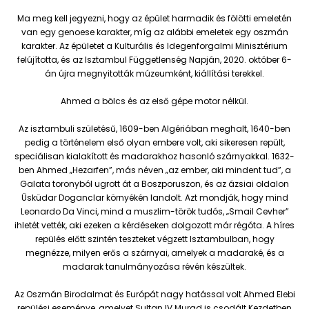
Ma meg kell jegyezni, hogy az épület harmadik és fölötti emeletén
van egy genoese karakter, míg az alábbi emeletek egy oszmán
karakter. Az épületet a Kulturális és Idegenforgalmi Minisztérium
felújította, és az Isztambul Függetlenség Napján, 2020. október 6-
án újra megnyitották múzeumként, kiállítási terekkel.
Ahmed a bölcs és az első gépe motor nélkül.
Az isztambuli születésű, 1609-ben Algériában meghalt, 1640-ben
pedig a történelem első olyan embere volt, aki sikeresen repült,
speciálisan kialakított és madarakhoz hasonló szárnyakkal. 1632-
ben Ahmed „Hezarfen”, más néven „az ember, aki mindent tud”, a
Galata toronyból ugrott át a Boszporuszon, és az ázsiai oldalon
Üsküdar Doganclar környékén landolt. Azt mondják, hogy mind
Leonardo Da Vinci, mind a muszlim-török tudós, „Smail Cevher”
ihletét vették, aki ezeken a kérdéseken dolgozott már régóta. A híres
repülés előtt szintén teszteket végzett Isztambulban, hogy
megnézze, milyen erős a szárnyai, amelyek a madaraké, és a
madarak tanulmányozása révén készültek.
Az Oszmán Birodalmat és Európát nagy hatással volt Ahmed Elebi
repülési eseménye, amelyet Sultan IV Murad is csodált.Kezdetben