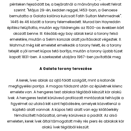
pénteken fejeződött be, a bejáratnál a márványba vésett felirat
szerint: "Május 29-én, kedden reggel, 1453-ban, a Genoese
bemutatta a Galata kolónia kulcsait Fatih Sultan Mehmednek".
1445 és 46 között a torony felemelkedett. Murad bin Hayreddin
építész felújította, miután egy földrengés az 1500-as években kárt
okozott benne. III. Később egy bay ablak kerül a torony felső
emeletére, miután a Selim korszak alatt javításokat végeztek. II.
Mahmut még két emeletet emelkedik a torony felett, és a torony
tetejét a jól ismert kúpos tető borítja, miután a torony újabb tüzet
kapott 1831-ben. A szerkezetet utoljára 1967-ben javították meg.
A Galata torony tervezése
A kerek, íves ablak az ajtó fölött szolgált, mint a katonák
megfigyelési pontja. A magas földszint után az épületnek kilenc
emelete van. A hengeres test ablakai téglából készült kör alakú
ívek. A hengeres testet körülvevő profilozott mintázatok felhívják a
figyelmet az utolsó két szint fejlődésére, amelyek közvetlenül a
kúptető alatt vannak. A kúpos tető alatt van egy kilátóerkély
fémdíszített hálózattal, amely körülveszi a padlót. Az alsó
emeleten, kerek ívek által támogatott mély rés piers és ablakok kör
alakú ívek téglából készült.