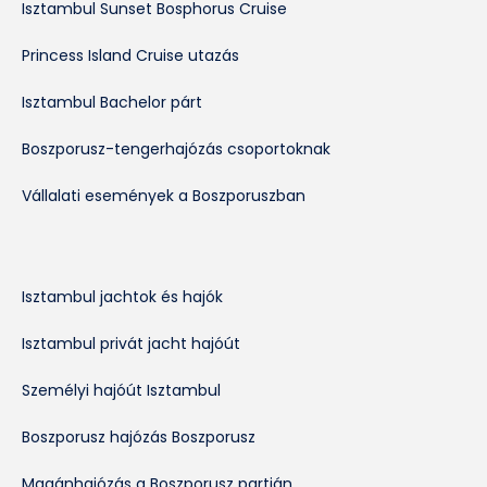
Isztambul Sunset Bosphorus Cruise
Princess Island Cruise utazás
Isztambul Bachelor párt
Boszporusz-tengerhajózás csoportoknak
Vállalati események a Boszporuszban
Isztambul jachtok és hajók
Isztambul privát jacht hajóút
Személyi hajóút Isztambul
Boszporusz hajózás Boszporusz
Magánhajózás a Boszporusz partján