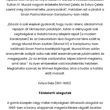
Sultan IV. Murad nagyon érdekelte Ahmed Çelebi, és Evliya Çelebi
szerint még örömmel tette „aranyzsákot”, miközben ezt a járatot a
Sinan Pasha Mansion Sarayburnu-ban nézte.
„Először a szél erejével gyakorolt, hogy nyolc-kilenc alkalommal
repüljön át Okmeydan palotáján. Aztán a délnyugati szél
segítségével a Galata torony tetejéről repült (a modern
Karaköyben) és az Üsküdarban lévő Doganclar térre szállt le,
ahogy Murad Khan szultán (Murad IV) a Sarayburnu-ban
található Sinan Pasha kastélyból figyelt. Murad Khan aztán
aranyérmék zsákját adta neki elért eredményeinek jutalmaként, és
megjegyezte: „Ez az ember varázslatos: képes bármit megtenni,
amit akar.” Az ilyen emberekkel való körültekintés helytelen.
Megtartotta szavait, és Ahmed Algériába, ahol a tudós a halála
előtt maradt.
Evliya Elebi (1611–1682).
Földalatti alagutak
A gömb közepén négy méter mélységben áthaladó alagútot az
1965-ben a torony alapjainak megerősítésére végzett ásatási