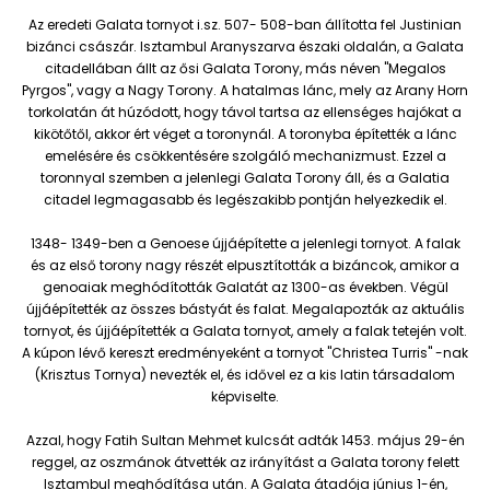
Az eredeti Galata tornyot i.sz. 507- 508-ban állította fel Justinian
bizánci császár. Isztambul Aranyszarva északi oldalán, a Galata
citadellában állt az ősi Galata Torony, más néven "Megalos
Pyrgos", vagy a Nagy Torony. A hatalmas lánc, mely az Arany Horn
torkolatán át húzódott, hogy távol tartsa az ellenséges hajókat a
kikötőtől, akkor ért véget a toronynál. A toronyba építették a lánc
emelésére és csökkentésére szolgáló mechanizmust. Ezzel a
toronnyal szemben a jelenlegi Galata Torony áll, és a Galatia
citadel legmagasabb és legészakibb pontján helyezkedik el.
1348- 1349-ben a Genoese újjáépítette a jelenlegi tornyot. A falak
és az első torony nagy részét elpusztították a bizáncok, amikor a
genoaiak meghódították Galatát az 1300-as években. Végül
újjáépítették az összes bástyát és falat. Megalapozták az aktuális
tornyot, és újjáépítették a Galata tornyot, amely a falak tetején volt.
A kúpon lévő kereszt eredményeként a tornyot "Christea Turris" -nak
(Krisztus Tornya) nevezték el, és idővel ez a kis latin társadalom
képviselte.
Azzal, hogy Fatih Sultan Mehmet kulcsát adták 1453. május 29-én
reggel, az oszmánok átvették az irányítást a Galata torony felett
Isztambul meghódítása után. A Galata átadója június 1-én,