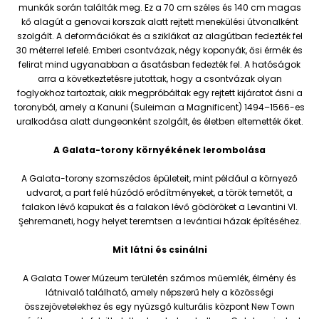
munkák során találták meg. Ez a 70 cm széles és 140 cm magas
kő alagút a genovai korszak alatt rejtett menekülési útvonalként
szolgált. A deformációkat és a sziklákat az alagútban fedezték fel
30 méterrel lefelé. Emberi csontvázak, négy koponyák, ősi érmék és
felirat mind ugyanabban a ásatásban fedezték fel. A hatóságok
arra a következtetésre jutottak, hogy a csontvázak olyan
foglyokhoz tartoztak, akik megpróbáltak egy rejtett kijáratot ásni a
toronyból, amely a Kanuni (Suleiman a Magnificent) 1494–1566-es
uralkodása alatt dungeonként szolgált, és életben eltemették őket.
A Galata-torony környékének lerombolása
A Galata-torony szomszédos épületeit, mint például a környező
udvarot, a part felé húzódó erődítményeket, a török temetőt, a
falakon lévő kapukat és a falakon lévő gödöröket a Levantini VI.
Şehremaneti, hogy helyet teremtsen a levántiai házak építéséhez.
Mit látni és csinálni
A Galata Tower Múzeum területén számos műemlék, élmény és
látnivaló található, amely népszerű hely a közösségi
összejövetelekhez és egy nyüzsgő kulturális központ New Town