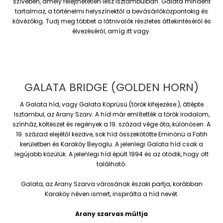
szívében, amely felejthetetlen lesz Isztambulban. Galata mindent
tartalmaz, a történelmi helyszínektől a bevásárlóközpontokig és
kávézókig. Tudj meg többet a látnivalók részletes áttekintéséről és
élvezéséről, amíg itt vagy.
GALATA BRIDGE (GOLDEN HORN)
A Galata híd, vagy Galata Köprüsü (török kifejezése:), átlépte
Isztambul, az Arany Szarv. A híd már említették a török irodalom,
színház, költészet és regények a 19. század vége óta, különösen. A
19. század elejétől kezdve, sok híd összekötötte Eminönü a Fatih
kerületben és Karaköy Beyoglu. A jelenlegi Galata híd csak a
legújabb közülük. A jelenlegi híd épült 1994 és az ötödik, hogy ott
található.
Galata, az Arany Szarva városának északi partja, korábban
Karaköy néven ismert, inspirálta a híd nevét.
Arany szarvas múltja