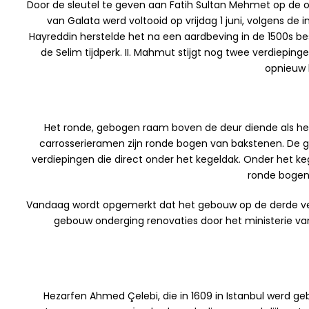
Door de sleutel te geven aan Fatih Sultan Mehmet op de 
van Galata werd voltooid op vrijdag 1 juni, volgens de 
Hayreddin herstelde het na een aardbeving in de 1500s be
de Selim tijdperk. II. Mahmut stijgt nog twee verdiepi
opnieuw b
Het ronde, gebogen raam boven de deur diende als he
carrosserieramen zijn ronde bogen van bakstenen. De g
verdiepingen die direct onder het kegeldak. Onder het k
ronde bogen
Vandaag wordt opgemerkt dat het gebouw op de derde ver
gebouw onderging renovaties door het ministerie va
Hezarfen Ahmed Çelebi, die in 1609 in Istanbul werd ge