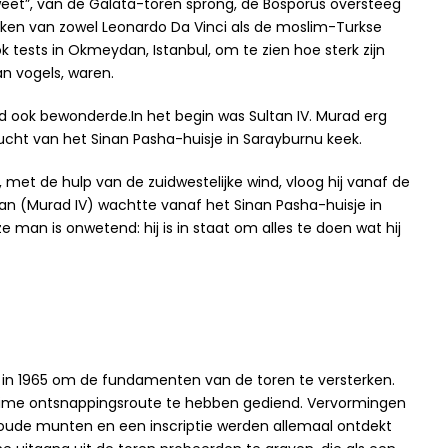
weet”, van de Galata-toren sprong, de Bosporus oversteeg
rokken van zowel Leonardo Da Vinci als de moslim-Turkse
 tests in Okmeydan, Istanbul, om te zien hoe sterk zijn
an vogels, waren.
 ook bewonderde.In het begin was Sultan IV. Murad erg
lucht van het Sinan Pasha-huisje in Sarayburnu keek.
met de hulp van de zuidwestelijke wind, vloog hij vanaf de
an (Murad IV) wachtte vanaf het Sinan Pasha-huisje in
man is onwetend: hij is in staat om alles te doen wat hij
 in 1965 om de fundamenten van de toren te versterken.
eheime ontsnappingsroute te hebben gediend. Vervormingen
, oude munten en een inscriptie werden allemaal ontdekt