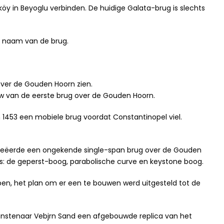
öy in Beyoglu verbinden. De huidige Galata-brug is slechts
de naam van de brug.
over de Gouden Hoorn zien.
ouw van de eerste brug over de Gouden Hoorn.
1453 een mobiele brug voordat Constantinopel viel.
i creëerde een ongekende single-span brug over de Gouden
es: de geperst-boog, parabolische curve en keystone boog.
n, het plan om er een te bouwen werd uitgesteld tot de
unstenaar Vebjrn Sand een afgebouwde replica van het