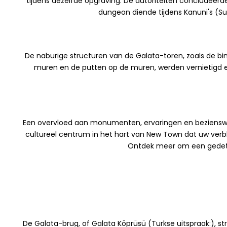
tijdens dezelfde opgraving. De autoriteiten concludeer
dungeon diende tijdens Kanuni's (S
De naburige structuren van de Galata-toren, zoals de bi
muren en de putten op de muren, werden vernietigd e
Een overvloed aan monumenten, ervaringen en bezienswaa
cultureel centrum in het hart van New Town dat uw verbli
Ontdek meer om een gedetail
De Galata-brug, of Galata Köprüsü (Turkse uitspraak:), str