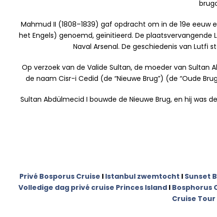
brug
Mahmud II (1808–1839) gaf opdracht om in de 19e eeuw ee
het Engels) genoemd, geïnitieerd. De plaatsvervangende 
Naval Arsenal. De geschiedenis van Lutfi
Op verzoek van de Valide Sultan, de moeder van Sultan 
de naam Cisr-i Cedid (de “Nieuwe Brug”) (de “Oude Brug
Sultan Abdülmecid I bouwde de Nieuwe Brug, en hij was de
Privé Bosporus Cruise
I
Istanbul zwemtocht
I
Sunset B
Volledige dag privé cruise Princes Island
I
Bosphorus C
Cruise Tour