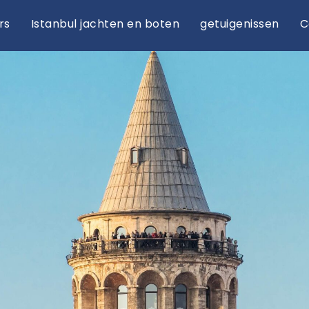
rs
Istanbul jachten en boten
getuigenissen
C