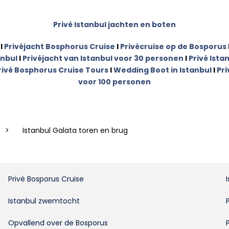
Privé Istanbul jachten en boten
I
Privéjacht Bosphorus Cruise
I
Privécruise op de Bosporus
anbul
I
Privéjacht van Istanbul voor 30 personen
I
Privé Ista
rivé Bosphorus Cruise Tours
I
Wedding Boot in Istanbul
I
Pri
voor 100 personen
>
Istanbul Galata toren en brug
Privé Bosporus Cruise
Istanbul zwemtocht
Opvallend over de Bosporus