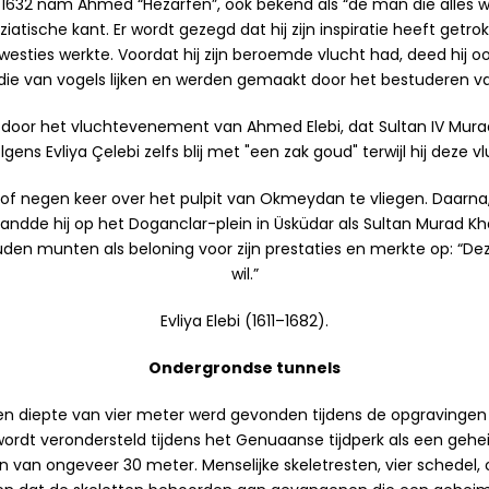
In 1632 nam Ahmed “Hezarfen”, ook bekend als “de man die alles 
atische kant. Er wordt gezegd dat hij zijn inspiratie heeft get
sties werkte. Voordat hij zijn beroemde vlucht had, deed hij ook
 die van vogels lijken en werden gemaakt door het bestuderen v
 door het vluchtevenement van Ahmed Elebi, dat Sultan IV Murad
s Evliya Çelebi zelfs blij met "een zak goud" terwijl hij deze v
f negen keer over het pulpit van Okmeydan te vliegen. Daarna, 
andde hij op het Doganclar-plein in Üsküdar als Sultan Murad Kh
 munten als beloning voor zijn prestaties en merkte op: “Deze 
wil.”
Evliya Elebi (1611–1682).
Ondergrondse tunnels
een diepte van vier meter werd gevonden tijdens de opgravingen
wordt verondersteld tijdens het Genuaanse tijdperk als een g
en van ongeveer 30 meter. Menselijke skeletresten, vier schedel