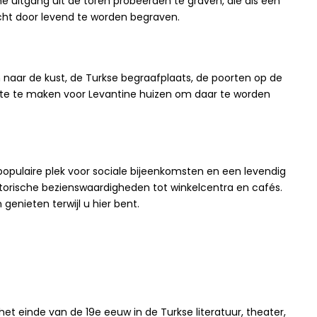
 uitgang uit de toren probeerden te graven, die als een
cht door levend te worden begraven.
 naar de kust, de Turkse begraafplaats, de poorten op de
mte te maken voor Levantine huizen om daar te worden
pulaire plek voor sociale bijeenkomsten en een levendig
istorische bezienswaardigheden tot winkelcentra en cafés.
enieten terwijl u hier bent.
het einde van de 19e eeuw in de Turkse literatuur, theater,