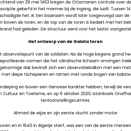
ochtend van 29 mei 1453 kregen de Ottomanen controle over de 
inscriptie gekerfd in het marmer bij de ingang, die luidt: Tusse
schadigde het. III. Een baairaam wordt later toegevoegd aan de 
ngen boven de toren, en de top van de toren is bedekt met het b
rand had geleden. De structuur werd voor het laatst vastgesteld
Het ontwerp van de Galata toren
t observatiepunt van de soldaten. Na de hoge begane grond h
eprofileerde vormen die het cilindrische lichaam omringen trek
egelvormige dak bevindt zich een observatiebalkon met een met
 met diepe nichepieren en ramen met ronde bogen van bakstee
dieping en boven een Genoese karakter hebben, terwijl de ver
n Cultuur en Toerisme, en op 6 oktober 2020, Istanboels Onaf
tentoonstellingsruimtes.
Ahmed de wijze en zijn eerste vlucht zonder motor
boren en in 1640 in Algerije stierf, was een van de eerste mense