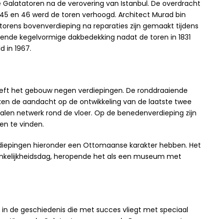
Galatatoren na de verovering van Istanbul. De overdracht
n 1445 en 46 werd de toren verhoogd. Architect Murad bin
torens bovenverdieping na reparaties zijn gemaakt tijdens
ekende kegelvormige dakbedekking nadat de toren in 1831
 in 1967.
eeft het gebouw negen verdiepingen. De ronddraaiende
ken de aandacht op de ontwikkeling van de laatste twee
alen netwerk rond de vloer. Op de benedenverdieping zijn
n te vinden.
diepingen hieronder een Ottomaanse karakter hebben. Het
hankelijkheidsdag, heropende het als een museum met
n in de geschiedenis die met succes vliegt met speciaal