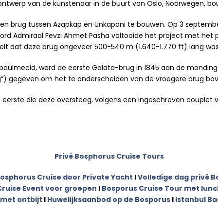
ontwerp van de kunstenaar in de buurt van Oslo, Noorwegen, bo
n brug tussen Azapkap en Unkapani te bouwen. Op 3 september 
Lord Admiraal Fevzi Ahmet Pasha voltooide het project met het
 stelt dat deze brug ongeveer 500-540 m (1.640-1.770 ft) lang 
Abdülmecid, werd de eerste Galata-brug in 1845 aan de monding
”) gegeven om het te onderscheiden van de vroegere brug boven
 eerste die deze oversteeg, volgens een ingeschreven couplet va
Privé Bosphorus Cruise Tours
osphorus Cruise door Private Yacht
I
Volledige dag privé B
ruise Event voor groepen
I
Bosporus Cruise Tour met lunc
 met ontbijt
I
Huwelijksaanbod op de Bosporus
I
Istanbul Ba