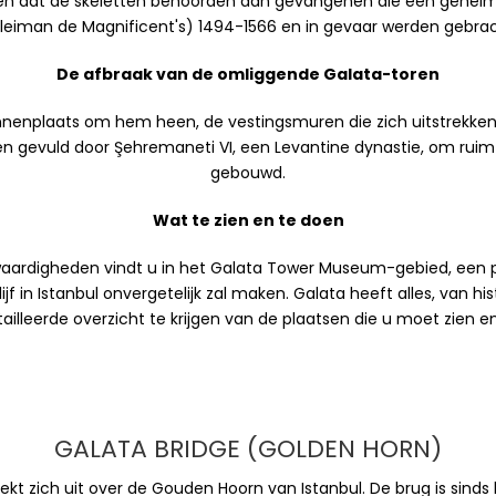
den dat de skeletten behoorden aan gevangenen die een geheime
uleiman de Magnificent's) 1494-1566 en in gevaar werden gebra
De afbraak van de omliggende Galata-toren
nnenplaats om hem heen, de vestingsmuren die zich uitstrekken
n gevuld door Şehremaneti VI, een Levantine dynastie, om rui
gebouwd.
Wat te zien en te doen
rdigheden vindt u in het Galata Tower Museum-gebied, een po
jf in Istanbul onvergetelijk zal maken. Galata heeft alles, van h
leerde overzicht te krijgen van de plaatsen die u moet zien en g
GALATA BRIDGE (GOLDEN HORN)
ekt zich uit over de Gouden Hoorn van Istanbul. De brug is sinds 