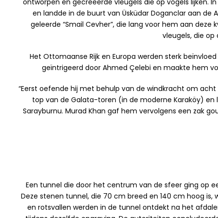
ontworpen en gecreëerde vleugels die op vogels lijken. 
en landde in de buurt van Üsküdar Doganclar aan de Azi
geleerde “Smail Cevher”, die lang voor hem aan deze kwe
vleugels, die op
Het Ottomaanse Rijk en Europa werden sterk beïnvloed
geïntrigeerd door Ahmed Çelebi en maakte hem volgen
“Eerst oefende hij met behulp van de windkracht om acht o
top van de Galata-toren (in de moderne Karaköy) en l
Sarayburnu. Murad Khan gaf hem vervolgens een zak gouden
Een tunnel die door het centrum van de sfeer ging op 
Deze stenen tunnel, die 70 cm breed en 140 cm hoog is, 
en rotsvallen werden in de tunnel ontdekt na het afdal