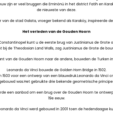
 zijn er veel bruggen die Eminönü in het district Fatih en Karak
de nieuwste van deze.
r van de stad Galata, vroeger bekend als Karaköy, inspireerde 
Het verleden van de Gouden Hoorn
 Constantinopel kunt u de eerste brug van Justinianus de Grote 
cht bij de Theodosian Land Walls, zag Justinianus de Grote de b
nt van de Gouden Hoorn naar de andere, bouwden de Turken in 
Leonardo da Vinci bouwde de Golden Horn Bridge in 1502.
2 en 1503 voor een ontwerp van een blauwdruk.Leonardo da Vinc
e gebouwd was.Het gebruikte drie bekende geometrische princip
gerde een aanbod om een brug over de Gouden Hoorn te ontwerpe
19e eeuw.
Leonardo da Vinci werd gebouwd in 2001 toen de hedendaagse k