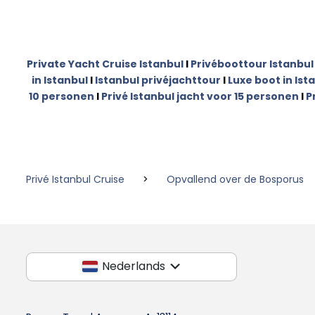
Private Yacht Cruise Istanbul
I
Privéboottour Istanbul
in Istanbul
I
Istanbul privéjachttour
I
Luxe boot in Ist
10 personen
I
Privé Istanbul jacht voor 15 personen
I
P
Privé Istanbul Cruise
>
Opvallend over de Bosporus
Nederlands