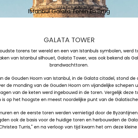
Istanbul Galata Toren En Brug
GALATA TOWER
oudste torens ter wereld en een van Istanbuls symbolen, werd to
aken van Istanbul silhouet, Galata Tower, was ook bekend als Ga
brandwachttoren.
n de Gouden Hoorn van Istanbul, in de Galata citadel, stond de
over de monding van de Gouden Hoorn om vijandelijke schepen ui
n van de keten werd ingebouwd in de toren. Vergelijk deze to
 is op het hoogste en meest noordelijke punt van de Galatische 
ren en de eerste toren werden vernietigd door de Byzantijnen 
legden ook de basis voor de huidige toren en herbouwden de Gala
"Christea Turris," en na verloop van tijd kwam het om deze klei