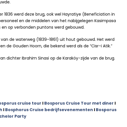
uwde.
1836 werd deze brug, ook wel Hayratiye (Beneficiation in
 personeel en de middelen van het nabijgelegen Kasimpasa
was en op verbonden puntons werd gebouwd.
 van de waterweg (1839–1861) uit hout gebouwd. Het werd
 de Gouden Hoorn, die bekend werd als de “Cisr-i Atik.”
n dichter Ibrahim Sinasi op de Karaköy-zijde van de brug.
osporus cruise tour
I
Bosporus Cruise Tour met diner
I
h
I
Bosphorus Cruise bedrijfsevenementen
I
Bosporus
chelor Party